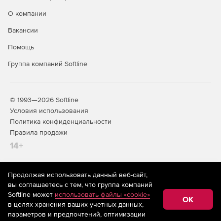
О компании
Вакансии
Помощь
Группа компаний Softline
© 1993—2026 Softline
Условия использования
Политика конфиденциальности
Правила продажи
14+
Продолжая использовать данный веб-сайт,
На информационном ресурсе store.softline.ru применяются
вы соглашаетесь с тем, что группа компаний
рекомендательные технологии
(информационные технологии
Softline может
использовать файлы «cookie»
предоставления информации на основе сбора,
OK
в целях хранения ваших учетных данных,
систематизации и анализа сведений, относящихся к
предпочтениям пользователей сети «Интернет»,
параметров и предпочтений, оптимизации
находящихся на территории Российской Федерации)