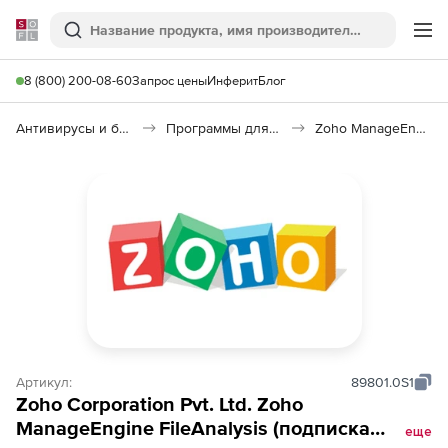
Softline
Поиск
Ме
8 (800) 200-08-60
Запрос цены
Инферит
Блог
Антивирусы и безопасность
Программы для защиты информации
Zoho ManageEngine FileAnalysis
Артикул:
89801.0S1
Zoho Corporation Pvt. Ltd. Zoho
ManageEngine FileAnalysis (подписка
еще