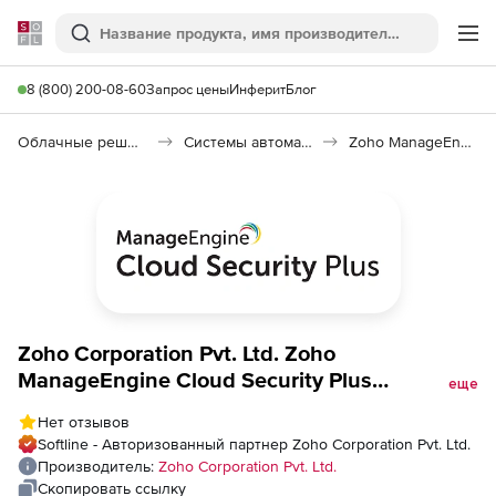
Softline
Поиск
Ме
8 (800) 200-08-60
Запрос цены
Инферит
Блог
Облачные решения (SaaS)
Системы автоматизации (SaaS)
Zoho ManageEngine Cloud Security Plus
Zoho Corporation Pvt. Ltd. Zoho
ManageEngine Cloud Security Plus
еще
(лицензия Perpetual Model Single
Нет отзывов
Installation), fee for 15 AWS S3 Buckets
Softline - Авторизованный партнер Zoho Corporation Pvt. Ltd.
Производитель:
Zoho Corporation Pvt. Ltd.
Скопировать ссылку