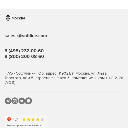
Microsoft Azure.
Легко искать по данным журнала
Москва
Интеллектуальная система поиска журналов и
расширенные возможности поиска.
sales.r@softline.com
Отслеживает все действия, которые происходят в
облаке Microsoft Azure
8 (495) 232-00-60
8 (800) 200-08-60
Отчеты предоставляют информацию об активности
пользователей и любых изменениях, внесенных в группы
безопасности сети, виртуальные сети, зоны DNS,
ПАО «Софтлайн». Юр. адрес: 119021, г. Москва, ул. Льва
Толстого, дом 5, строение 1, этаж 3, помещение 1, комн. № 2, 2а
виртуальные машины, базы данных и учетные записи
(А-311)
хранения.
Детальная информация о событиях Google Cloud
Platform
Подробные отчеты о сетевой безопасности, активности
VPC, сетевых службах, гибридных подключениях,
облачных функциях и App Engine.