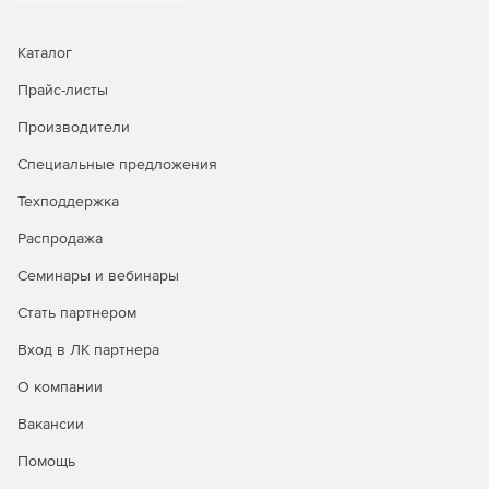
Подробные отчеты для облачной среды AWS
Каталог
Ряд предварительно определенных отчетов содержат
Прайс-листы
подробную информацию о событиях, происходящих в
Amazon EC2, брандмауэрах веб-приложений (WAF), службе
Производители
реляционных баз данных (RDS), лямбда-выражениях,
службе маркеров безопасности (STS), эластичном
Специальные предложения
хранилище блоков (EBS), виртуальном частном облаке (
Техподдержка
VPC), Elastic Load Balancer (ELB) и Simple Storage Service
(S3).
Распродажа
Проактивный мониторинг своей среды Salesforce
Семинары и вебинары
Стать партнером
Мгновенные оповещения помогают отслеживать
потенциальные инциденты и необычный доступ, в то
Вход в ЛК партнера
время как предопределенные отчеты помогают быстро
расследовать действия пользователей, отслеживая, кто,
О компании
что, когда и откуда сделал.
Вакансии
Оповещения, которые держат в курсе
Помощь