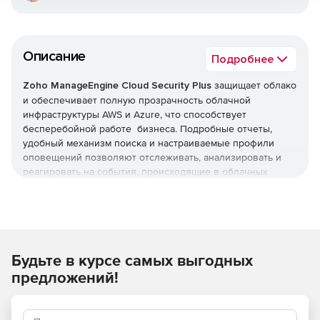
Описание
Подробнее
Zoho ManageEngine Cloud Security Plus
защищает облако
и обеспечивает полную прозрачность облачной
инфраструктуры AWS и Azure, что способствует
бесперебойной работе бизнеса. Подробные отчеты,
удобный механизм поиска и настраиваемые профили
оповещений позволяют отслеживать, анализировать и
реагировать на события, происходящие в облачных
средах.
Защита облака AWS
Cloud Security Plus собирает, отслеживает и анализирует
Будьте в курсе самых выгодных
данные журналов с облачной платформы AWS и
предоставляет готовые отчеты и оповещения для них.
предложений!
Защита облачной платформы Azure