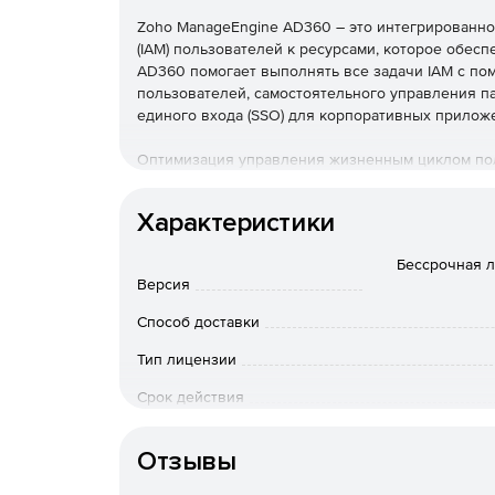
Zoho ManageEngine AD360 – это интегрированн
(IAM) пользователей к ресурсами, которое обесп
AD360 помогает выполнять все задачи IAM с по
пользователей, самостоятельного управления па
единого входа (SSO) для корпоративных прилож
Оптимизация управления жизненным циклом по
Простая подготовка, изменение и деинициализа
Характеристики
нескольких пользователей одновременно в AD, се
единой консоли. Можно использовать настраив
Бессрочная л
импортировать данные из CSV для массового пр
Версия
Безопасный аудит AD, Office 365 и файловых се
Способ доставки
Возможность узнавать обо всех изменениях, про
Тип лицензии
Exchange. Отслеживание действий пользователей
Срок действия
многого другого в режиме реального времени. С
HIPAA, PCI DSS и GLBA, используя предваритель
Тип организации
Отзывы
SSO для корпоративных приложений