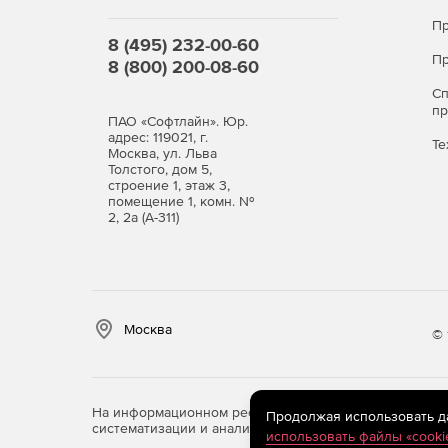
Пр
8 (495) 232-00-60
Пр
8 (800) 200-08-60
С
п
ПАО «Софтлайн». Юр.
адрес: 119021, г.
Те
Москва, ул. Льва
Толстого, дом 5,
строение 1, этаж 3,
помещение 1, комн. №
2, 2а (А-311)
Москва
© 
На информационном ресурсе store.softline.ru примен
Продолжая использовать дан
систематизации и анализа сведений, относящихся к 
использовать файлы «cooki