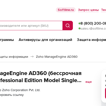
Softline.ru
Запрос цены
Те
8 (800) 200-0
Поиск
sales.r@softline.
ограммы
Антивирусы для организаций
Защита информ
ащиты информации
Zoho ManageEngine AD360
anageEngine AD360 (бессрочная
ssional Edition Model Single
еще
(Unrestricted Objects) with 500 help
 Zoho Corporation Pvt. Ltd.
ировать ссылку