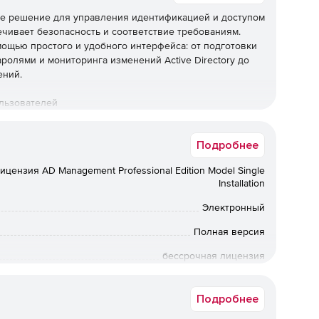
ое решение для управления идентификацией и доступом
ечивает безопасность и соответствие требованиям.
мощью простого и удобного интерфейса: от подготовки
ролями и мониторинга изменений Active Directory до
ений.
льзователей
ция учетных записей и почтовых ящиков для
Подробнее
рверах Exchange, службах Office 365 и G Suite с
аемые шаблоны создания пользователей и
ицензия AD Management Professional Edition Model Single
едоставления учетных записей.
Installation
рверов
Электронный
исходящих в AD, Office 365, серверах Windows и
Полная версия
 при входе в систему, изменений в объектах AD и
бессрочная лицензия
облюдение нормативов соответствия ИТ, таких как SOX,
но подготовленные отчеты.
Коммерческая
Подробнее