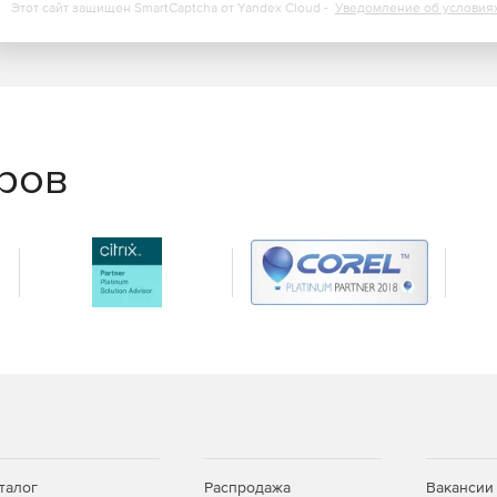
Этот сайт защищен SmartCaptcha от Yandex Cloud -
Уведомление об условия
еров
талог
Распродажа
Вакансии