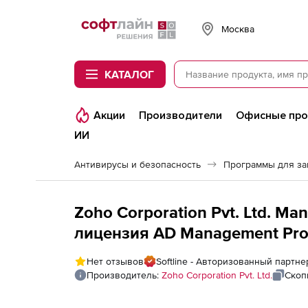
Softline
Москва
КАТАЛОГ
Акции
Производители
Офисные пр
ИИ
Антивирусы и безопасность
Программы для з
Zoho Corporation Pvt. Ltd. M
лицензия AD Management Profe
Installation), fee for 1 Domain 
Нет отзывов
Softline - Авторизованный партнер
desk Technicians
Производитель:
Zoho Corporation Pvt. Ltd.
Скоп