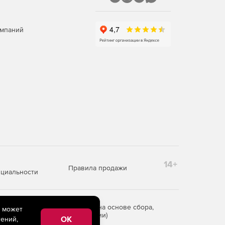
омпаний
14+
Правила продажи
циальности
редоставления информации на основе сбора,
e может
рритории Российской Федерации)
OK
ений,