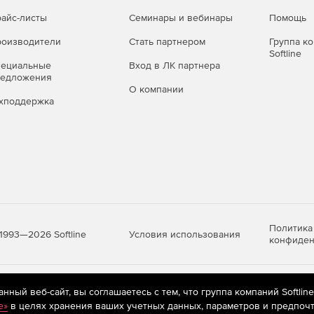
айс-листы
Семинары и вебинары
Помощь
оизводители
Стать партнером
Группа к
Softline
пециальные
Вход в ЛК партнера
редложения
О компании
хподдержка
Политика
Условия использования
1993—2026 Softline
конфиден
яются
рекомендательные технологии
(информационные технологии п
ный веб-сайт, вы соглашаетесь с тем, что группа компаний Softlin
предпочтениям пользователей сети «Интернет», находящихся на те
e»
в целях хранения ваших учетных данных, параметров и предпочт