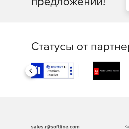
предложений!
Статусы от партн
Назад
sales.r@softline.com
Ка