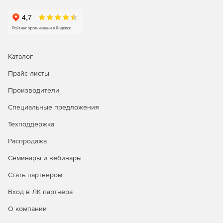
Делегирование административных задач, касающихся AD
и Office 365, пользователям без прав администратора,
создавая настраиваемые роли службы поддержки. Можно
выбрать любую комбинацию задач управления,
отчетности, аудита и предупреждений из AD и Office 365
Каталог
и назначить сотрудникам службы поддержки, HR и другим
пользователям, не являющимся администраторами.
Прайс-листы
Производители
Специальные предложения
Техподдержка
Распродажа
Семинары и вебинары
Стать партнером
Вход в ЛК партнера
О компании