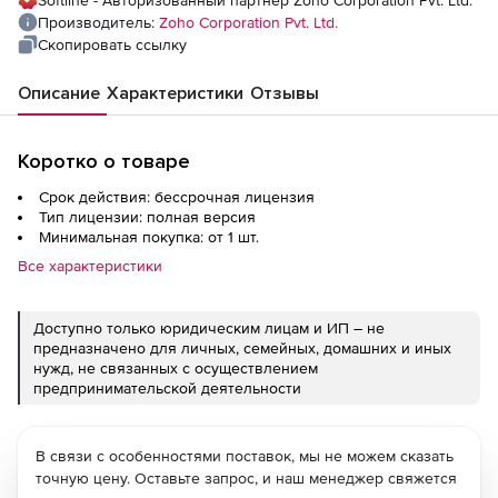
Softline - Авторизованный партнер Zoho Corporation Pvt. Ltd.
Objects) with 50 help desk Technicians
Производитель:
Zoho Corporation Pvt. Ltd.
Скопировать ссылку
Описание
Характеристики
Отзывы
Коротко о товаре
Срок действия: бессрочная лицензия
Тип лицензии: полная версия
Минимальная покупка: от 1 шт.
Все характеристики
Доступно только юридическим лицам и ИП – не
предназначено для личных, семейных, домашних и иных
нужд, не связанных с осуществлением
предпринимательской деятельности
В связи с особенностями поставок, мы не можем сказать
точную цену. Оставьте запрос, и наш менеджер свяжется