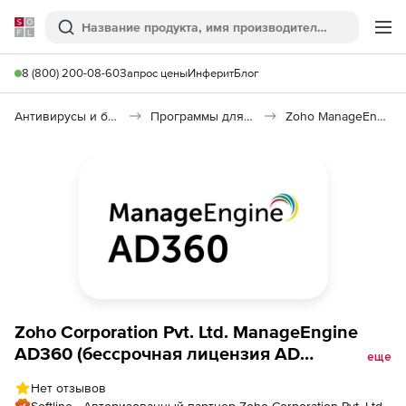
Softline
Поиск
Ме
8 (800) 200-08-60
Запрос цены
Инферит
Блог
Антивирусы и безопасность
Программы для защиты информации
Zoho ManageEngine AD360
Zoho Corporation Pvt. Ltd. ManageEngine
AD360 (бессрочная лицензия AD
еще
Management Standard Edition Model Single
Нет отзывов
Installation), fee for 1 Domain (Unrestricted