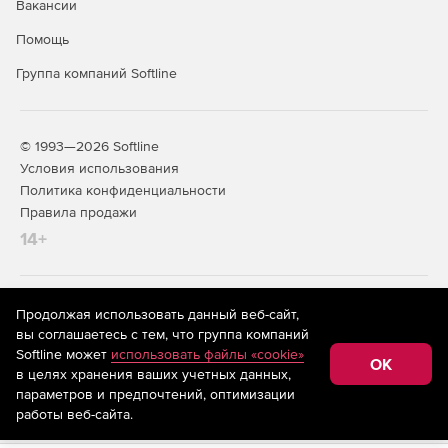
Вакансии
Помощь
Группа компаний Softline
© 1993—2026 Softline
Условия использования
Политика конфиденциальности
Правила продажи
14+
На информационном ресурсе store.softline.ru применяются
Продолжая использовать данный веб-сайт,
рекомендательные технологии
(информационные технологии
вы соглашаетесь с тем, что группа компаний
предоставления информации на основе сбора,
Softline может
использовать файлы «cookie»
систематизации и анализа сведений, относящихся к
OK
в целях хранения ваших учетных данных,
предпочтениям пользователей сети «Интернет»,
находящихся на территории Российской Федерации)
параметров и предпочтений, оптимизации
работы веб-сайта.