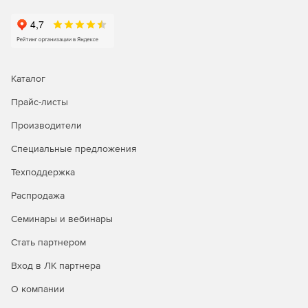
Делегирование
службы поддержки на основе ролей
Делегирование административных задач, касающихся AD
и Office 365, пользователям без прав администратора.
Надо выбрать любую комбинацию задач управления,
Каталог
отчетности, аудита и предупреждений из AD и Office 365
Прайс-листы
и назначить их сотрудникам службы поддержки, HR и
другим пользователям, не являющимся
Производители
администраторами.
Специальные предложения
Резервное копирование и аварийное восстановление
Техподдержка
Легко выполнять резервное копирование и
Распродажа
восстановление объектов AD, почтовых ящиков
Exchange, почтовых ящиков Office 365, сайтов SharePoint
Семинары и вебинары
Online, папок OneDrive для бизнеса и т. д.
Восстановление на уровне элементов или атрибутов и
Стать партнером
ускоренный процесс резервного копирования благодаря
Вход в ЛК партнера
инкрементным резервным копиям.
О компании