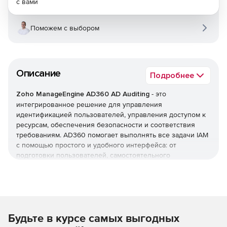
с вами
Поможем с выбором
Описание
Подробнее
Zoho ManageEngine AD360 AD Auditing
- это
интегрированное решение для управления
идентификацией пользователей, управления доступом к
ресурсам, обеспечения безопасности и соответствия
требованиям. AD360 помогает выполнять все задачи IAM
с помощью простого и удобного интерфейса: от
подготовки пользователей, самостоятельного
управления паролями и мониторинга изменений Active
Directory до единого входа (SSO) для корпоративных
приложений. AD360 предоставляет все эти функции для
Windows Active Directory, серверов Exchange и Office 365.
Будьте в курсе самых выгодных
Оптимизация управления жизненным циклом
пользователей