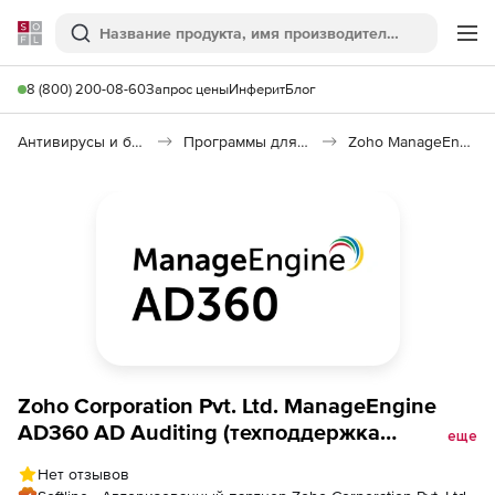
Softline
Поиск
Ме
8 (800) 200-08-60
Запрос цены
Инферит
Блог
Антивирусы и безопасность
Программы для защиты информации
Zoho ManageEngine AD360 AD Auditing
Zoho Corporation Pvt. Ltd. ManageEngine
AD360 AD Auditing (техподдержка
еще
Professional Edition Perpetual Model
Нет отзывов
Annual), fee for 30 Domain Controllers