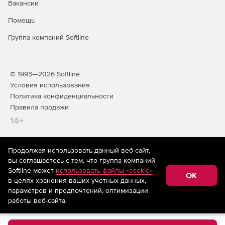
Вакансии
Помощь
Группа компаний Softline
© 1993—2026 Softline
Условия использования
Политика конфиденциальности
Правила продажи
14+
Продолжая использовать данный веб-сайт,
На информационном ресурсе store.softline.ru применяются
вы соглашаетесь с тем, что группа компаний
рекомендательные технологии
(информационные технологии
Softline может
использовать файлы «cookie»
предоставления информации на основе сбора,
OK
в целях хранения ваших учетных данных,
систематизации и анализа сведений, относящихся к
предпочтениям пользователей сети «Интернет»,
параметров и предпочтений, оптимизации
находящихся на территории Российской Федерации)
работы веб-сайта.