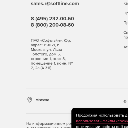
sales.r@softline.com
Ка
Пр
8 (495) 232-00-60
Пр
8 (800) 200-08-60
С
п
ПАО «Софтлайн». Юр.
адрес: 119021, г.
Те
Москва, ул. Льва
Толстого, дом 5,
строение 1, этаж 3,
помещение 1, комн. №
2, 2а (А-311)
Москва
© 
Продолжая использовать дан
использовать файлы «cooki
На информационном ресурсе store.softline.ru примен
оптимизации работы веб-са