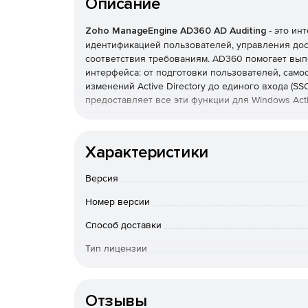
Описание
Zoho ManageEngine AD360 AD Auditing
- это и
идентификацией пользователей, управления дос
соответствия требованиям. AD360 помогает вып
интерфейса: от подготовки пользователей, сам
изменений Active Directory до единого входа (
предоставляет все эти функции для Windows Activ
Оптимизация управления жизненным циклом п
Характеристики
Легко настраивать, изменять и деинициализиро
пользователей одновременно в AD, серверах Exch
Версия
Можно использовать настраиваемые шаблоны со
для массового предоставления учетных записей
Номер версии
Безопасный аудит AD, Office 365 и файловых 
Способ доставки
Тип лицензии
Представление обо всех изменениях, происходящ
Можно отслеживать действия пользователей при
Срок действия
другое в реальном времени. Соблюдение нормати
GLBA, благодаря использованию предварительн
Отзывы