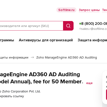
Softline.ru
Запрос цены
Те
8 (800) 200-0
Поиск
sales.r@softline.
ограммы
Антивирусы для организаций
Защита информ
ащиты информации
Zoho ManageEngine AD360 AD Auditing
anageEngine AD360 AD Auditing
el Annual), fee for 50 Member
еще
 Zoho Corporation Pvt. Ltd.
ировать ссылку