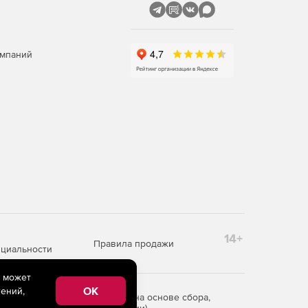
омпаний
14+
Правила продажи
циальности
e может
OK
ений,
редоставления информации на основе сбора,