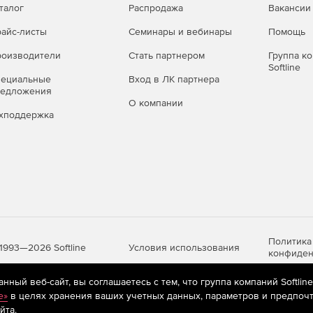
талог
Распродажа
Вакансии
айс-листы
Семинары и вебинары
Помощь
оизводители
Стать партнером
Группа к
Softline
пециальные
Вход в ЛК партнера
редложения
О компании
хподдержка
Политика
Условия использования
1993—2026 Softline
конфиден
ный веб-сайт, вы соглашаетесь с тем, что группа компаний Softlin
e»
в целях хранения ваших учетных данных, параметров и предпочт
яются
рекомендательные технологии
(информационные технологии п
йта.