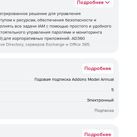
Подробнее
нтегрированное решение для управления
тупом к ресурсам, обеспечения безопасности и
олнять все задачи IAM с помощью простого и удобного
остоятельного управления паролями и мониторинга
SSO) для корпоративных приложений. AD360
e Directory, серверов Exchange и Office 365.
ользователей
Подробнее
вать учетные записи и почтовые ящики для нескольких
ange, службах Office 365 и G Suite с единой консоли.
Годовая подписка Addons Model Annual
здания пользователей и импортировать данные из CSV
 пользователей.
5
серверов
Электронный
Подписка
их в AD, Office 365, серверах Windows и Exchange.
 входе в систему, изменения в объектах AD и многое
12 мес.
вов соответствия ИТ, такие как SOX, HIPAA, PCI DSS и
о подготовленных отчетов.
Подробнее