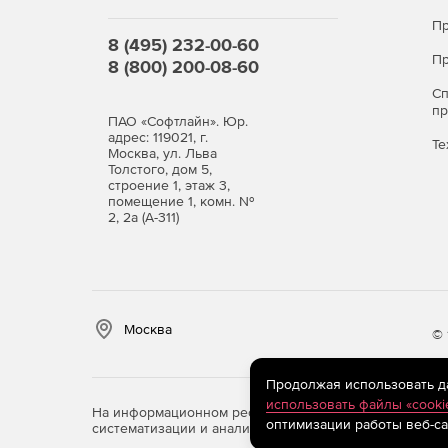
Пр
8 (495) 232-00-60
Пр
8 (800) 200-08-60
С
п
ПАО «Софтлайн». Юр.
адрес: 119021, г.
Те
Москва, ул. Льва
Толстого, дом 5,
строение 1, этаж 3,
помещение 1, комн. №
2, 2а (А-311)
Москва
© 
Продолжая использовать дан
использовать файлы «cooki
На информационном ресурсе store.softline.ru примен
оптимизации работы веб-са
систематизации и анализа сведений, относящихся к 