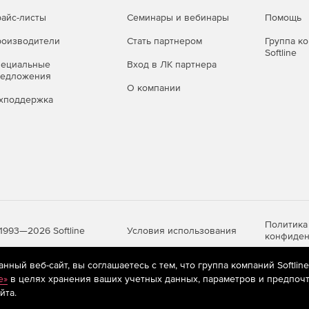
айс-листы
Семинары и вебинары
Помощь
оизводители
Стать партнером
Группа к
Softline
пециальные
Вход в ЛК партнера
редложения
О компании
хподдержка
Политика
Условия использования
1993—2026 Softline
конфиден
ный веб-сайт, вы соглашаетесь с тем, что группа компаний Softlin
e»
в целях хранения ваших учетных данных, параметров и предпочт
яются
рекомендательные технологии
(информационные технологии п
йта.
предпочтениям пользователей сети «Интернет», находящихся на те