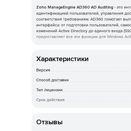
Zoho ManageEngine AD360 AD Auditing
- это и
идентификацией пользователей, управления дос
соответствия требованиям. AD360 помогает вып
интерфейса: от подготовки пользователей, сам
изменений Active Directory до единого входа (
предоставляет все эти функции для Windows Activ
Оптимизация управления жизненным циклом п
Характеристики
Легко настраивать, изменять и деинициализиро
пользователей одновременно в AD, серверах Exch
Версия
Можно использовать настраиваемые шаблоны со
для массового предоставления учетных записей
Способ доставки
Безопасный аудит AD, Office 365 и файловых 
Тип лицензии
Срок действия
Представление обо всех изменениях, происходящ
Можно отслеживать действия пользователей при
Тип организации
другое в реальном времени. Соблюдение нормати
GLBA, благодаря использованию предварительн
Отзывы
SSO для корпоративных приложений