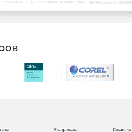
Этот сайт защищен SmartCaptcha от Yandex Cloud -
Уведомление об условия
вление
тановление объектов AD, почтовых ящиков Exchange,
line, папок OneDrive для бизнеса и т. д.
утов и ускоренный процесс резервного копирования
еров
талог
Распродажа
Вакансии