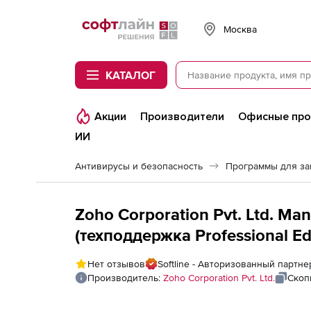
Softline
Москва
КАТАЛОГ
Акции
Производители
Офисные пр
ИИ
Антивирусы и безопасность
Программы для з
Zoho Corporation Pvt. Ltd. M
(техподдержка Professional Edi
for 7 Azure AD tenant
Нет отзывов
Softline - Авторизованный партнер
Производитель:
Zoho Corporation Pvt. Ltd.
Скоп