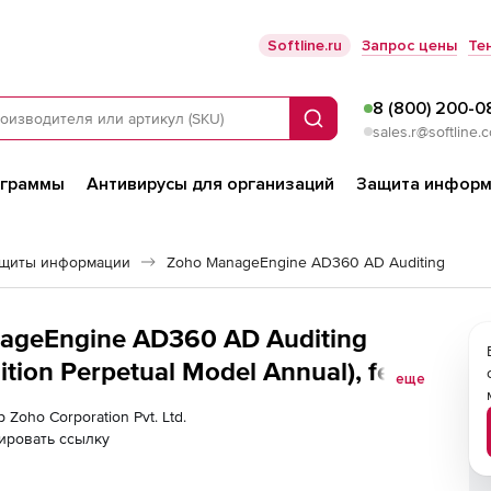
Softline.ru
Запрос цены
Те
8 (800) 200-0
Поиск
sales.r@softline.
ограммы
Антивирусы для организаций
Защита информ
ащиты информации
Zoho ManageEngine AD360 AD Auditing
anageEngine AD360 AD Auditing
tion Perpetual Model Annual), fee
еще
 Zoho Corporation Pvt. Ltd.
ировать ссылку