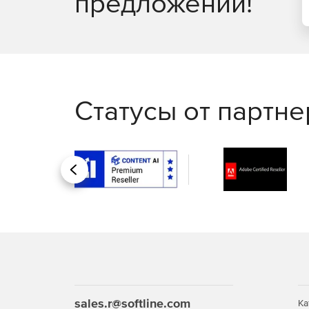
предложений!
Резервное копирование и аварийное восстано
Легко выполнять резервное копирование и восс
почтовых ящиков Office 365, сайтов SharePoint On
Восстановление на уровне элементов или атриб
благодаря инкрементным резервным копиям.
Статусы от партн
Назад
sales.r@softline.com
Ка