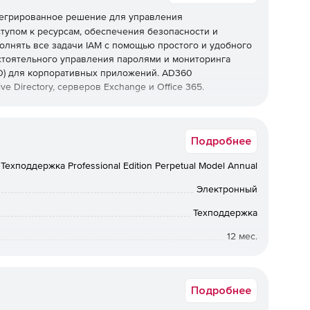
нтегрированное решение для управления
тупом к ресурсам, обеспечения безопасности и
олнять все задачи IAM с помощью простого и удобного
остоятельного управления паролями и мониторинга
SSO) для корпоративных приложений. AD360
e Directory, серверов Exchange и Office 365.
ользователей
Подробнее
вать учетные записи и почтовые ящики для нескольких
ange, службах Office 365 и G Suite с единой консоли.
Техподдержка Professional Edition Perpetual Model Annual
здания пользователей и импортировать данные из CSV
 пользователей.
Электронный
серверов
Техподдержка
12 мес.
их в AD, Office 365, серверах Windows и Exchange.
 входе в систему, изменения в объектах AD и многое
Коммерческая
вов соответствия ИТ, такие как SOX, HIPAA, PCI DSS и
о подготовленных отчетов.
Подробнее