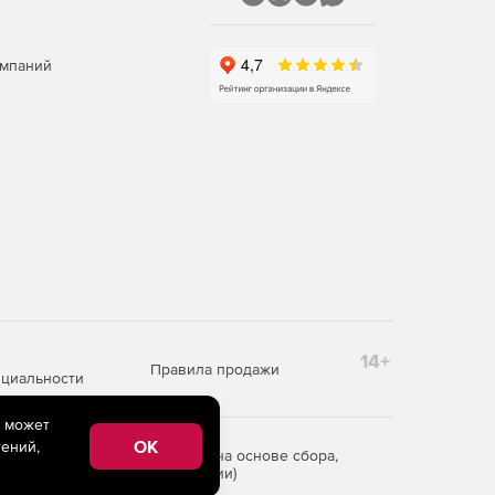
омпаний
14+
Правила продажи
циальности
e может
OK
ений,
редоставления информации на основе сбора,
рритории Российской Федерации)