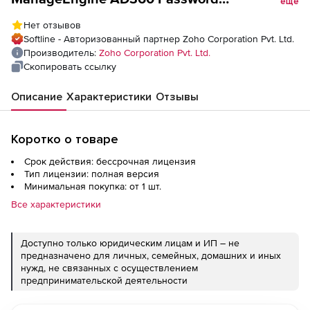
еще
(бессрочная лицензия Self Service
Нет отзывов
Professional Edition Modeler Single
Softline - Авторизованный партнер Zoho Corporation Pvt. Ltd.
Installation), fee for 50000 Domain Users
Производитель:
Zoho Corporation Pvt. Ltd.
Скопировать ссылку
Описание
Характеристики
Отзывы
Коротко о товаре
Срок действия: бессрочная лицензия
Тип лицензии: полная версия
Минимальная покупка: от 1 шт.
Все характеристики
Доступно только юридическим лицам и ИП – не
предназначено для личных, семейных, домашних и иных
нужд, не связанных с осуществлением
предпринимательской деятельности