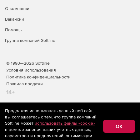
О компании
Вакансии
Помощь
Группа компаний Softline
© 1993—2026 Softline
Условия использования
Политика конфиденциальности
Правила продажи
14+
Продолжая использовать данный веб-сайт,
На информационном ресурсе store.softline.ru применяются
вы соглашаетесь с тем, что группа компаний
рекомендательные технологии
(информационные технологии
Softline может
использовать файлы «cookie»
предоставления информации на основе сбора,
OK
в целях хранения ваших учетных данных,
систематизации и анализа сведений, относящихся к
предпочтениям пользователей сети «Интернет»,
параметров и предпочтений, оптимизации
находящихся на территории Российской Федерации)