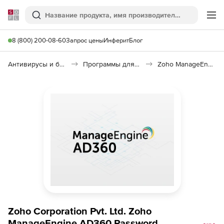
Softline
Поиск
Ме
8 (800) 200-08-60
Запрос цены
Инферит
Блог
Антивирусы и безопасность
Программы для защиты информации
Zoho ManageEngine AD360 Password
Zoho Corporation Pvt. Ltd. Zoho
ManageEngine AD360 Password