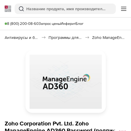
Softline
Поиск
Ме
8 (800) 200-08-60
Запрос цены
Инферит
Блог
Антивирусы и безопасность
Программы для защиты информации
Zoho ManageEngine AD360 Password
Zoho Corporation Pvt. Ltd. Zoho
ManageEngine AD360 Password (подписка