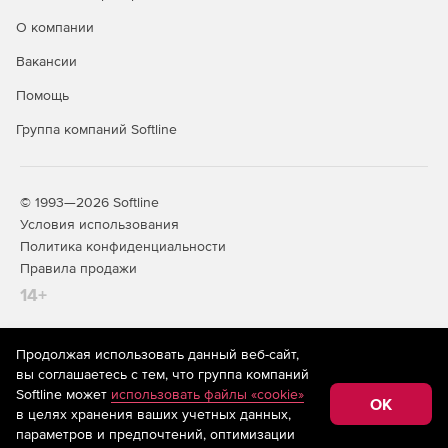
О компании
Вакансии
Помощь
Группа компаний Softline
© 1993—2026 Softline
Условия использования
Политика конфиденциальности
Правила продажи
14+
Продолжая использовать данный веб-сайт,
На информационном ресурсе store.softline.ru применяются
вы соглашаетесь с тем, что группа компаний
рекомендательные технологии
(информационные технологии
Softline может
использовать файлы «cookie»
предоставления информации на основе сбора,
OK
в целях хранения ваших учетных данных,
систематизации и анализа сведений, относящихся к
предпочтениям пользователей сети «Интернет»,
параметров и предпочтений, оптимизации
находящихся на территории Российской Федерации)