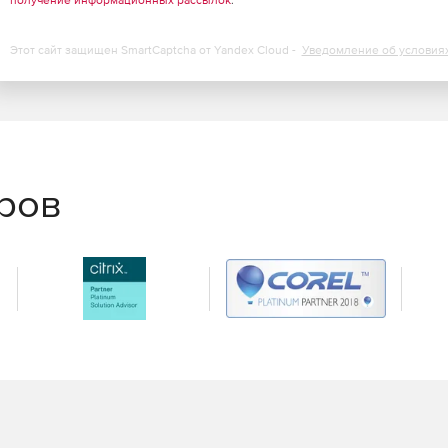
получение информационных рассылок
.
Этот сайт защищен SmartCaptcha от Yandex Cloud -
Уведомление об условия
еров