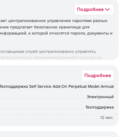
Подробнее
ает централизованное управление паролями разных
ение предлагает безопасное хранилище для
формацией, к которой относятся пароли, документы и
поставщикам служб централизованно управлять
твом полностью автоматизированного подхода на
ставщиками управляемых служб защита критически
ендации их клиентов в части обеспечения
Подробнее
также помогает демонстрировать клиентам, что их
Техподдержка Self Service Add-On Perpetual Model Annual
Электронный
ески важных данных, позволяющая завоевать доверие
Техподдержка
12 мес.
оличества пользователей и групп пользователей.
Коммерческая
е пользователя.