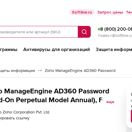
Softline.ru
Запрос цены
Те
8 (800) 200-0
Поиск
sales.r@softline.
ограммы
Антивирусы для организаций
Защита информ
ащиты информации
Zoho ManageEngine AD360 Password
oho ManageEngine AD360 Password
d-On Perpetual Model Annual), Fee
еще
 Zoho Corporation Pvt. Ltd.
ировать ссылку