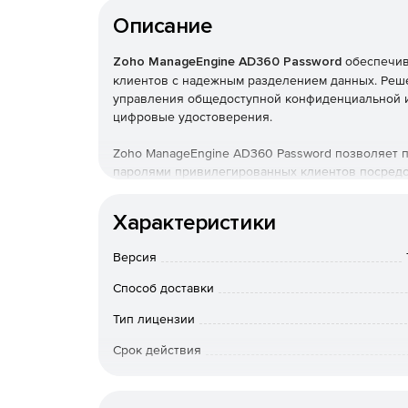
Описание
Zoho ManageEngine AD360 Password
обеспечив
клиентов с надежным разделением данных. Реш
управления общедоступной конфиденциальной ин
цифровые удостоверения.
Zoho ManageEngine AD360 Password позволяет 
паролями привилегированных клиентов посредс
основе политик. В результате предлагаемая по
важных данных превосходит современные реком
Характеристики
безопасности конфиденциальной информации, а 
важные данные надежно защищены.
Версия
Основные возможности:
Способ доставки
Демонстрация безопасной обработки критич
Тип лицензии
клиентов.
Срок действия
Подготовка и отзыв паролей для большого к
Тип организации
Мгновенное прекращение доступа при выход