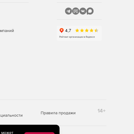
омпаний
14+
Правила продажи
циальности
e может