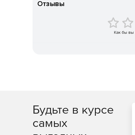
Отзывы
Интуитивно понятные отчеты позволяют получ
получает доступ.
Запись видео и аудит привилегированного до
Как бы вы
Возможность наделять полномочиями управл
конечного пользователя или обоих, если это
Пользователи получают доступ только к тем
предоставлены.
Автоматический сброс паролей серверов, баз
Прямое подключение к удаленным ИТ-ресурс
вручную вводить учетные данные для входа.
Будьте в курсе
Выборочная передача паролей администрато
самых
Безопасное управление паролями привилегир
обеспечением полного разделения.