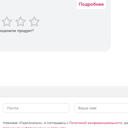
Подробнее
ать полную картину о том, кто и к каким паролям
ступа; полный учет всех действий.
 оценили продукт?
ять хранилищем паролей администратора MSP,
 необходимо.
 паролям, которыми они владеют или которые были им
 данных, сетевых устройств и других ресурсов.
ам, веб-сайтам и приложениям без необходимости
рам поставщиков управляемых служб и их клиентам.
ованных клиентов к ИТ-активам с единой консоли и с
Нажимая «Подписаться», я соглашаюсь с
Политикой конфиденциальности
, д