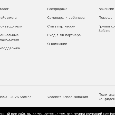
талог
Распродажа
Вакансии
айс-листы
Семинары и вебинары
Помощь
оизводители
Стать партнером
Группа к
Softline
пециальные
Вход в ЛК партнера
редложения
О компании
хподдержка
Политика
Условия использования
1993—2026 Softline
конфиден
ный веб-сайт, вы соглашаетесь с тем, что группа компаний Softlin