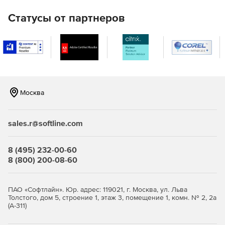
Запись видео и аудит привилегированного доступа;
Статусы от партнеров
полный учет всех действий.
Возможность наделять полномочиями управлять
хранилищем паролей администратора MSP, конечного
пользователя или обоих, если это необходимо.
Пользователи получают доступ только к тем паролям,
Москва
которыми они владеют или которые были им
предоставлены.
sales.r@softline.com
Автоматический сброс паролей серверов, баз данных,
сетевых устройств и других ресурсов.
8 (495) 232-00-60
Прямое подключение к удаленным ИТ-ресурсам, веб-
8 (800) 200-08-60
сайтам и приложениям без необходимости вручную
вводить учетные данные для входа.
ПАО «Софтлайн». Юр. адрес: 119021, г. Москва, ул. Льва
Выборочная передача паролей администраторам
Толстого, дом 5, строение 1, этаж 3, помещение 1, комн. № 2, 2а
поставщиков управляемых служб и их клиентам.
(А-311)
Безопасное управление паролями