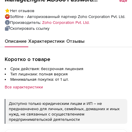
еще
(бессрочная лицензия Self Service Add-On
Нет отзывов
Perpetual Model Endpoint MFA Add-on
Softline - Авторизованный партнер Zoho Corporation Pvt. Ltd.
Single Installation), Fee For 100 Domain Users
Производитель:
Zoho Corporation Pvt. Ltd.
Скопировать ссылку
Описание
Характеристики
Отзывы
Коротко о товаре
Срок действия: бессрочная лицензия
Тип лицензии: полная версия
Минимальная покупка: от 1 шт.
Все характеристики
Доступно только юридическим лицам и ИП – не
предназначено для личных, семейных, домашних и иных
нужд, не связанных с осуществлением
предпринимательской деятельности