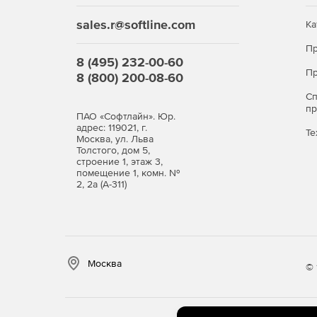
sales.r@softline.com
Ка
Пр
8 (495) 232-00-60
Пр
8 (800) 200-08-60
С
п
ПАО «Софтлайн». Юр.
адрес: 119021, г.
Те
Москва, ул. Льва
Толстого, дом 5,
строение 1, этаж 3,
помещение 1, комн. №
2, 2а (А-311)
Москва
© 