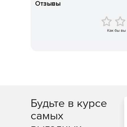
Отзывы
Интуитивно понятные отчеты позволяют получ
получает доступ.
Запись видео и аудит привилегированного до
Как бы вы
Возможность наделять полномочиями управл
конечного пользователя или обоих, если это
Пользователи получают доступ только к тем
предоставлены.
Автоматический сброс паролей серверов, баз
Прямое подключение к удаленным ИТ-ресурс
вручную вводить учетные данные для входа.
Будьте в курсе
Выборочная передача паролей администрато
самых
Безопасное управление паролями привилегир
обеспечением полного разделения.