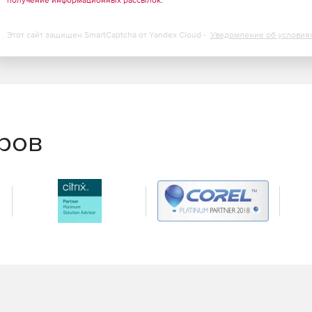
получение информационных рассылок
.
Этот сайт защищен SmartCaptcha от Yandex Cloud -
Уведомление об условия
еров