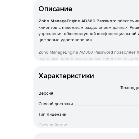
Описание
Zoho ManageEngine AD360 Password
обеспечив
клиентов с надежным разделением данных. Реш
управления общедоступной конфиденциальной ин
цифровые удостоверения.
Zoho ManageEngine AD360 Password позволяет 
паролями привилегированных клиентов посредс
основе политик. В результате предлагаемая по
важных данных превосходит современные реком
Характеристики
безопасности конфиденциальной информации, а 
важные данные надежно защищены.
Техподдер
Версия
Основные возможности:
Способ доставки
Демонстрация безопасной обработки критич
Тип лицензии
клиентов.
Срок действия
Подготовка и отзыв паролей для большого к
Мгновенное прекращение доступа при выход
Тип организации