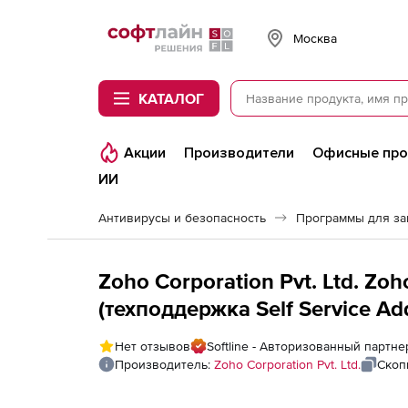
Softline
Москва
КАТАЛОГ
Акции
Производители
Офисные пр
ИИ
Антивирусы и безопасность
Программы для з
Zoho Corporation Pvt. Ltd. Z
(техподдержка Self Service Ad
Edition Endpoint MFA Add-on н
Нет отзывов
Softline - Авторизованный партнер
Users
Производитель:
Zoho Corporation Pvt. Ltd.
Скоп