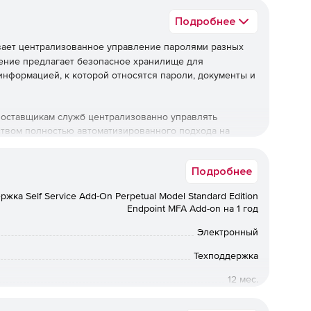
Подробнее
ает централизованное управление паролями разных
ение предлагает безопасное хранилище для
формацией, к которой относятся пароли, документы и
поставщикам служб централизованно управлять
твом полностью автоматизированного подхода на
ставщиками управляемых служб защита критически
ендации их клиентов в части обеспечения
Подробнее
также помогает демонстрировать клиентам, что их
жка Self Service Add-On Perpetual Model Standard Edition
Endpoint MFA Add-on на 1 год
Электронный
ески важных данных, позволяющая завоевать доверие
Техподдержка
12 мес.
оличества пользователей и групп пользователей.
е пользователя.
Коммерческая