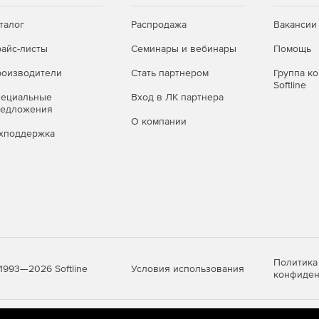
талог
Распродажа
Вакансии
айс-листы
Семинары и вебинары
Помощь
оизводители
Стать партнером
Группа к
Softline
пециальные
Вход в ЛК партнера
редложения
О компании
хподдержка
Политика
Условия использования
1993—2026 Softline
конфиден