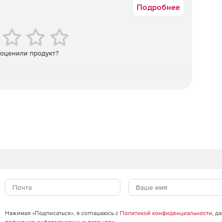
Подробнее
ать полную картину о том, кто и к каким паролям
ступа; полный учет всех действий.
 оценили продукт?
ять хранилищем паролей администратора MSP,
 необходимо.
 паролям, которыми они владеют или которые были им
 данных, сетевых устройств и других ресурсов.
ам, веб-сайтам и приложениям без необходимости
рам поставщиков управляемых служб и их клиентам.
ованных клиентов к ИТ-активам с единой консоли и с
Нажимая «Подписаться», я соглашаюсь с
Политикой конфиденциальности
, д