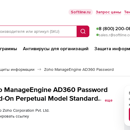
Softline.ru
Запрос цены
Те
8 (800) 200-0
Поиск
sales.r@softline.
ограммы
Антивирусы для организаций
Защита информ
ащиты информации
Zoho ManageEngine AD360 Password
oho ManageEngine AD360 Password
d-On Perpetual Model Standard
еще
а 1 год), Fee For 50000 Domain
 Zoho Corporation Pvt. Ltd.
ировать ссылку