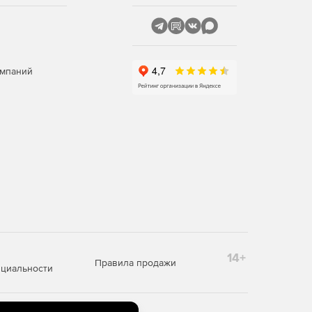
омпаний
14+
Правила продажи
циальности