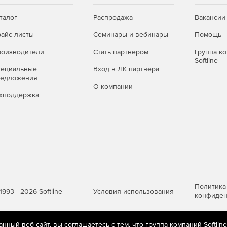
талог
Распродажа
Вакансии
айс-листы
Семинары и вебинары
Помощь
оизводители
Стать партнером
Группа к
Softline
пециальные
Вход в ЛК партнера
редложения
О компании
хподдержка
Политика
Условия использования
1993—2026 Softline
конфиден
ный веб-сайт, вы соглашаетесь с тем, что группа компаний Softlin