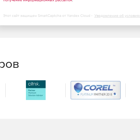
получение информационных рассылок
.
Этот сайт защищен SmartCaptcha от Yandex Cloud -
Уведомление об условия
еров