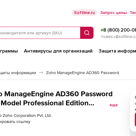
Softline.ru
Запрос цены
Те
8 (800) 200-0
Поиск
sales.r@softline.
ограммы
Антивирусы для организаций
Защита информ
ащиты информации
Zoho ManageEngine AD360 Password
oho ManageEngine AD360 Password
Model Professional Edition
еще
r 5000 Domain Users
 Zoho Corporation Pvt. Ltd.
ировать ссылку