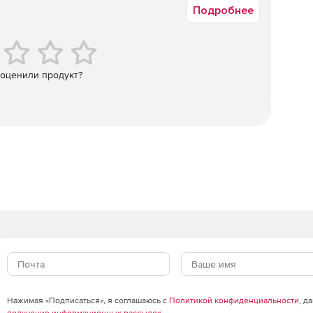
Подробнее
ать полную картину о том, кто и к каким паролям
ступа; полный учет всех действий.
 оценили продукт?
ять хранилищем паролей администратора MSP,
 необходимо.
 паролям, которыми они владеют или которые были им
 данных, сетевых устройств и других ресурсов.
ам, веб-сайтам и приложениям без необходимости
рам поставщиков управляемых служб и их клиентам.
ованных клиентов к ИТ-активам с единой консоли и с
Нажимая «Подписаться», я соглашаюсь с
Политикой конфиденциальности
, д