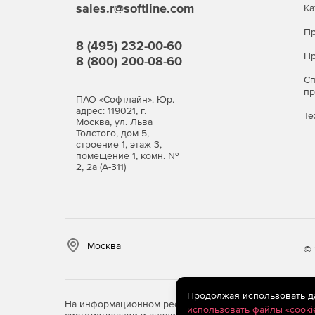
sales.r@softline.com
Ка
Пр
8 (495) 232-00-60
Пр
8 (800) 200-08-60
С
п
ПАО «Софтлайн». Юр.
адрес: 119021, г.
Те
Москва, ул. Льва
Толстого, дом 5,
строение 1, этаж 3,
помещение 1, комн. №
2, 2а (А-311)
Москва
© 
Продолжая использовать дан
На информационном ресурсе store.softline.ru примен
использовать файлы «cooki