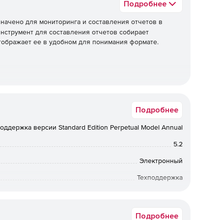
Подробнее
начено для мониторинга и составления отчетов в
инструмент для составления отчетов собирает
ображает ее в удобном для понимания формате.
ый ящик.
Подробнее
 можно проверять изменения квоты хранилища почтовых
оддержка версии Standard Edition Perpetual Model Annual
просматривать информацию о недавно созданных,
х.
5.2
Электронный
Техподдержка
бессрочная лицензия
AG).
Подробнее