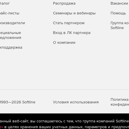
талог
Распродажа
Вакансии
айс-листы
Семинары и вебинары
Помощь
оизводители
Стать партнером
Группа к
Softline
пециальные
Вход в ЛК партнера
редложения
О компании
хподдержка
Политика
Условия использования
1993—2026 Softline
конфиден
ный веб-сайт, вы соглашаетесь с тем, что группа компаний Softlin
яются
рекомендательные технологии
(информационные технологии п
e»
в целях хранения ваших учетных данных, параметров и предпочт