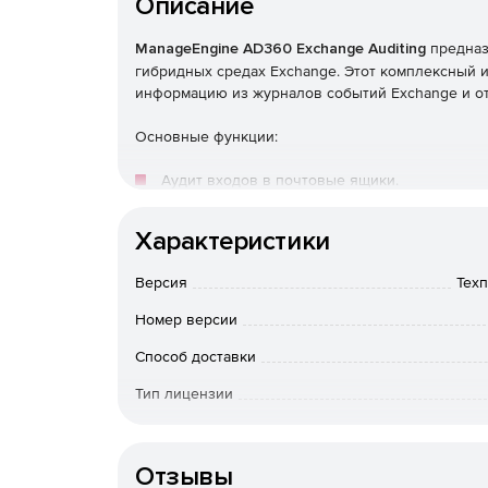
Описание
ManageEngine AD360 Exchange Auditing
предназ
гибридных средах Exchange. Этот комплексный 
информацию из журналов событий Exchange и от
Основные функции:
Аудит входов в почтовые ящики.
Мониторинг разрешений и доступа в почтов
Характеристики
Аудит изменений свойств почтового ящика:
Версия
Техп
ящиков и ограничений по размеру, а также 
Номер версии
удаленных и перемещенных почтовых ящика
Способ доставки
Отслеживание изменений в базе данных.
Тип лицензии
Аудит изменений конфигурации сервера.
Срок действия
Мониторинг групп доступности баз данных (D
Отзывы