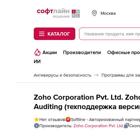
Softline
Москва
КАТАЛОГ
Акции
Производители
Офисные пр
ИИ
Антивирусы и безопасность
Программы для з
Zoho Corporation Pvt. Ltd. Z
Auditing (техподдержка версии
Annual), fee for 1000 Mailboxe
Нет отзывов
Softline - Авторизованный партнер
Производитель:
Zoho Corporation Pvt. Ltd.
Скоп