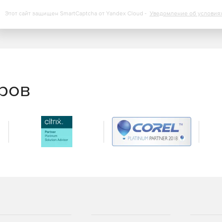
Этот сайт защищен SmartCaptcha от Yandex Cloud -
Уведомление об условия
еров