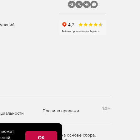
омпаний
14+
Правила продажи
циальности
e может
редоставления информации на основе сбора,
OK
ений,