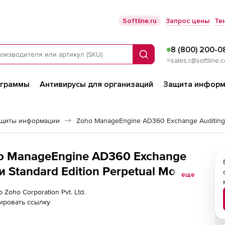
Softline.ru
Запрос цены
Те
8 (800) 200-0
Поиск
sales.r@softline.
ограммы
Антивирусы для организаций
Защита информ
ащиты информации
Zoho ManageEngine AD360 Exchange Auditing
oho ManageEngine AD360 Exchange
 Standard Edition Perpetual Model
еще
s
 Zoho Corporation Pvt. Ltd.
ировать ссылку