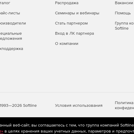
талог
Распродажа
Вакансии
айс-листы
Семинары и вебинары
Помощь
оизводители
Стать партнером
Группа к
Softline
пециальные
Вход в ЛК партнера
редложения
О компании
хподдержка
Политика
Условия использования
1993—2026 Softline
конфиден
ный веб-сайт, вы соглашаетесь с тем, что группа компаний Softlin
яются
рекомендательные технологии
(информационные технологии п
e»
в целях хранения ваших учетных данных, параметров и предпочт
предпочтениям пользователей сети «Интернет», находящихся на те