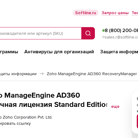
Softline.ru
Запрос цены
Те
8 (800) 200-0
Поиск
sales.r@softline.
ограммы
Антивирусы для организаций
Защита информ
ащиты информации
Zoho ManageEngine AD360 RecoveryManager 
oho ManageEngine AD360
чная лицензия Standard Edition
еще
tion), fee for 200000 User Objects
 Zoho Corporation Pvt. Ltd.
ировать ссылку