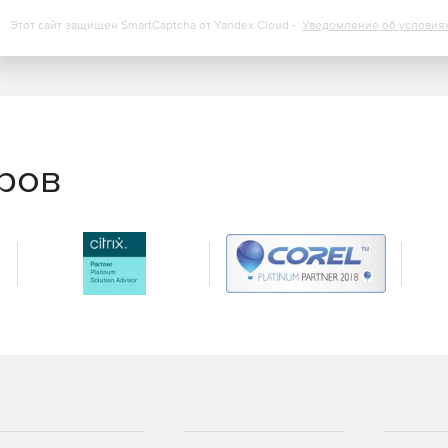
Этот сайт защищен SmartCaptcha от Yandex Cloud -
Уведомление об условия
еров