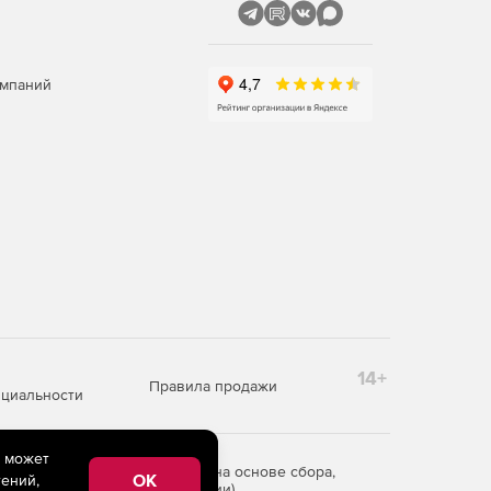
омпаний
14+
Правила продажи
циальности
e может
редоставления информации на основе сбора,
OK
ений,
рритории Российской Федерации)