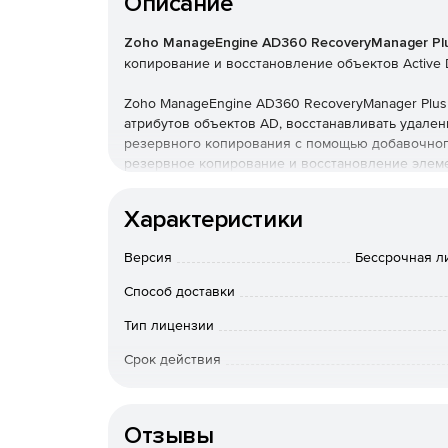
Описание
Zoho ManageEngine AD360 RecoveryManager Pl
копирование и восстановление объектов Active 
Zoho ManageEngine AD360 RecoveryManager Plus
атрибутов объектов AD, восстанавливать удален
резервного копирования с помощью добавочног
резервное копирование и восстановление элеме
календаря и контакты.
Характеристики
Версия
Бессрочная лиц
Способ доставки
Тип лицензии
Срок действия
Тип организации
Отзывы