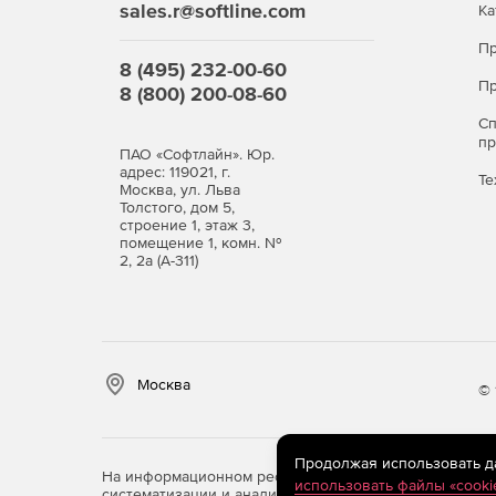
sales.r@softline.com
Ка
Пр
8 (495) 232-00-60
Пр
8 (800) 200-08-60
С
п
ПАО «Софтлайн». Юр.
адрес: 119021, г.
Те
Москва, ул. Льва
Толстого, дом 5,
строение 1, этаж 3,
помещение 1, комн. №
2, 2а (А-311)
Москва
© 
Продолжая использовать дан
На информационном ресурсе store.softline.ru примен
использовать файлы «cooki
систематизации и анализа сведений, относящихся к 