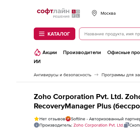
Softline
Москва
КАТАЛОГ
Акции
Производители
Офисные пр
ИИ
Антивирусы и безопасность
Программы для з
Zoho Corporation Pvt. Ltd. Z
RecoveryManager Plus (бессро
Perpetual Model Single Installa
Нет отзывов
Softline - Авторизованный партнер
Производитель:
Zoho Corporation Pvt. Ltd.
Скоп