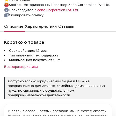
Perpetual Model Annual), fee for 3000
Softline - Авторизованный партнер Zoho Corporation Pvt. Ltd.
Exchange / Office365 Mailboxes
Производитель:
Zoho Corporation Pvt. Ltd.
Скопировать ссылку
Описание
Характеристики
Отзывы
Коротко о товаре
Срок действия: 12 мес.
Тип лицензии: техподдержка
Минимальная покупка: от 1 шт.
Все характеристики
Доступно только юридическим лицам и ИП – не
предназначено для личных, семейных, домашних и иных
нужд, не связанных с осуществлением
предпринимательской деятельности
В связи с особенностями поставок, мы не можем сказать