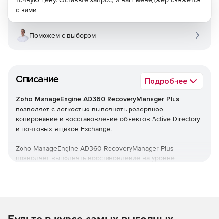
точную цену. Оставьте запрос, и наш менеджер свяжется
с вами
Поможем с выбором
Описание
Подробнее
Zoho ManageEngine AD360 RecoveryManager Plus
позволяет с легкостью выполнять резервное
копирование и восстановление объектов Active Directory
и почтовых ящиков Exchange.
Zoho ManageEngine AD360 RecoveryManager Plus
позволяет выполнять восстановление на уровне
атрибутов объектов AD, восстанавливать удаленные
объекты из корзины AD, а также ускорять процесс
резервного копирования с помощью добавочного
резервного копирования. Поддерживается резервное
копирование и восстановление элементов почтовых
Будьте в курсе самых выгодных
ящиков, включая письма, события календаря и контакты.