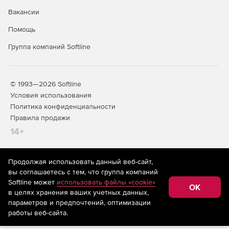
Вакансии
Помощь
Группа компаний Softline
© 1993—2026 Softline
Условия использования
Политика конфиденциальности
Правила продажи
14+
Продолжая использовать данный веб-сайт,
На информационном ресурсе store.softline.ru применяются
вы соглашаетесь с тем, что группа компаний
рекомендательные технологии
(информационные технологии
Softline может
использовать файлы «cookie»
предоставления информации на основе сбора,
OK
в целях хранения ваших учетных данных,
систематизации и анализа сведений, относящихся к
предпочтениям пользователей сети «Интернет»,
параметров и предпочтений, оптимизации
находящихся на территории Российской Федерации)
работы веб-сайта.