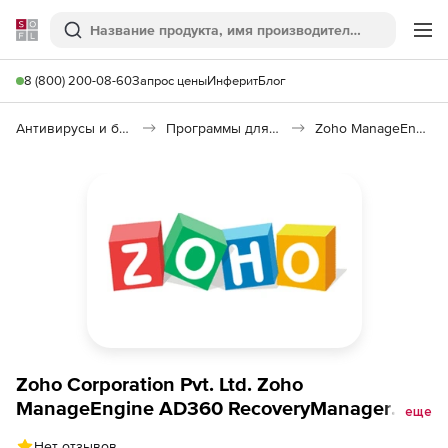
Softline
Поиск
Ме
8 (800) 200-08-60
Запрос цены
Инферит
Блог
Антивирусы и безопасность
Программы для защиты информации
Zoho ManageEngine AD360 RecoveryManager Plus
Zoho Corporation Pvt. Ltd. Zoho
ManageEngine AD360 RecoveryManager
еще
Plus (техподдержка Standard Edition
Нет отзывов