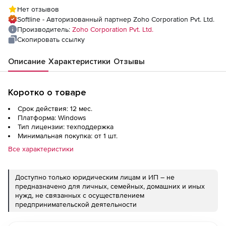
Plus (техподдержка Standard Edition
Нет отзывов
Perpetual Model Annual), fee for 50
Softline - Авторизованный партнер Zoho Corporation Pvt. Ltd.
SharePoint Online Sites
Производитель:
Zoho Corporation Pvt. Ltd.
Скопировать ссылку
Описание
Характеристики
Отзывы
Коротко о товаре
Срок действия: 12 мес.
Платформа: Windows
Тип лицензии: техподдержка
Минимальная покупка: от 1 шт.
Все характеристики
Доступно только юридическим лицам и ИП – не
предназначено для личных, семейных, домашних и иных
нужд, не связанных с осуществлением
предпринимательской деятельности