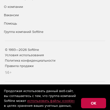
О компании
Вакансии
Помощь
Группа компаний Softline
© 1993—2026 Softline
Условия использования
Политика конфиденциальности
Правила продажи
14+
На информационном ресурсе store.softline.ru применяются
Продолжая использовать данный веб-сайт,
рекомендательные технологии
(информационные технологии
вы соглашаетесь с тем, что группа компаний
предоставления информации на основе сбора,
Softline может
использовать файлы «cookie»
систематизации и анализа сведений, относящихся к
OK
в целях хранения ваших учетных данных,
предпочтениям пользователей сети «Интернет»,
находящихся на территории Российской Федерации)