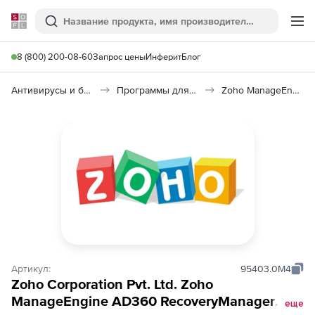
Softline
Поиск
Ме
8 (800) 200-08-60
Запрос цены
Инферит
Блог
Антивирусы и безопасность
Программы для защиты информации
Zoho ManageEngine AD360 RecoveryManager Plus
Артикул:
95403.0M4
Zoho Corporation Pvt. Ltd. Zoho
ManageEngine AD360 RecoveryManager
еще