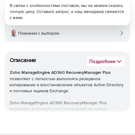
В связи с особенностями поставок, мы не можем сказать
точную цену. Оставьте запрос, и наш менеджер свяжется
с вами
Поможем с выбором
Описание
Подробнее
Zoho ManageEngine AD360 RecoveryManager Plus
позволяет с легкостью выполнять резервное
копирование и восстановление объектов Active Directory
и почтовых ящиков Exchange.
Zoho ManageEngine AD360 RecoveryManager Plus
позволяет выполнять восстановление на уровне
атрибутов объектов AD, восстанавливать удаленные
объекты из корзины AD, а также ускорять процесс
резервного копирования с помощью добавочного
резервного копирования. Поддерживается резервное