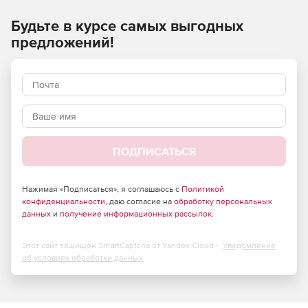
копирование и восстановление элементов почтовых
Будьте в курсе самых выгодных
ящиков, включая письма, события календаря и контакты.
предложений!
ПОДПИСАТЬСЯ
Нажимая «Подписаться», я соглашаюсь с
Политикой
конфиденциальности
, даю согласие на
обработку персональных
данных
и
получение информационных рассылок
.
Этот сайт защищен SmartCaptcha от Yandex Cloud -
Уведомление
об условиях обработки данных