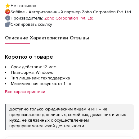
Plus (техподдержка Standard Edition
Нет отзывов
Perpetual Model Annual), fee for PST export
Softline - Авторизованный партнер Zoho Corporation Pvt. Ltd.
of 500 Exchange / Office 365 Mailboxes
Производитель:
Zoho Corporation Pvt. Ltd.
Скопировать ссылку
Описание
Характеристики
Отзывы
Коротко о товаре
Срок действия: 12 мес.
Платформа: Windows
Тип лицензии: техподдержка
Минимальная покупка: от 1 шт.
Все характеристики
Доступно только юридическим лицам и ИП – не
предназначено для личных, семейных, домашних и иных
нужд, не связанных с осуществлением
предпринимательской деятельности