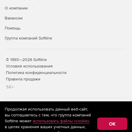
О компании
Вакансии
Помощь
Группа компаний Softline
© 1993—2026 Softline
Условия использования
Политика конфиденциальности
Правила продажи
14+
На информационном ресурсе store.softline.ru применяются
Продолжая использовать данный веб-сайт,
рекомендательные технологии
(информационные технологии
вы соглашаетесь с тем, что группа компаний
предоставления информации на основе сбора,
Softline может
использовать файлы «cookie»
систематизации и анализа сведений, относящихся к
OK
в целях хранения ваших учетных данных,
предпочтениям пользователей сети «Интернет»,
находящихся на территории Российской Федерации)