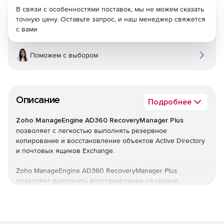
В связи с особенностями поставок, мы не можем сказать
точную цену. Оставьте запрос, и наш менеджер свяжется
с вами
Поможем с выбором
Описание
Подробнее
Zoho ManageEngine AD360 RecoveryManager Plus
позволяет с легкостью выполнять резервное
копирование и восстановление объектов Active Directory
и почтовых ящиков Exchange.
Zoho ManageEngine AD360 RecoveryManager Plus
позволяет выполнять восстановление на уровне
атрибутов объектов AD, восстанавливать удаленные
объекты из корзины AD, а также ускорять процесс
резервного копирования с помощью добавочного
резервного копирования. Поддерживается резервное