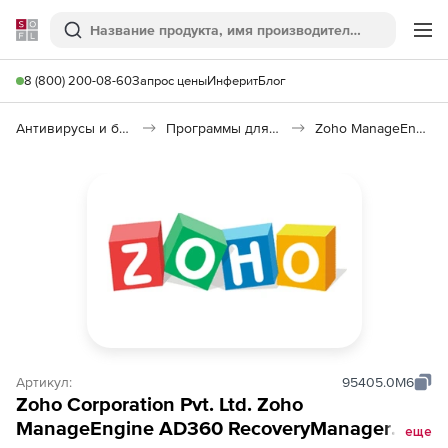
Softline
Поиск
Ме
8 (800) 200-08-60
Запрос цены
Инферит
Блог
Антивирусы и безопасность
Программы для защиты информации
Zoho ManageEngine AD360 RecoveryManager Plus
Артикул:
95405.0M6
Zoho Corporation Pvt. Ltd. Zoho
ManageEngine AD360 RecoveryManager
еще