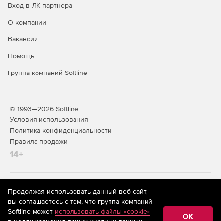
Вход в ЛК партнера
О компании
Вакансии
Помощь
Группа компаний Softline
© 1993—2026 Softline
Условия использования
Политика конфиденциальности
Правила продажи
14+
На информационном ресурсе store.softline.ru применяются
Продолжая использовать данный веб-сайт,
рекомендательные технологии
(информационные технологии
вы соглашаетесь с тем, что группа компаний
предоставления информации на основе сбора,
Softline может
использовать файлы «cookie»
систематизации и анализа сведений, относящихся к
OK