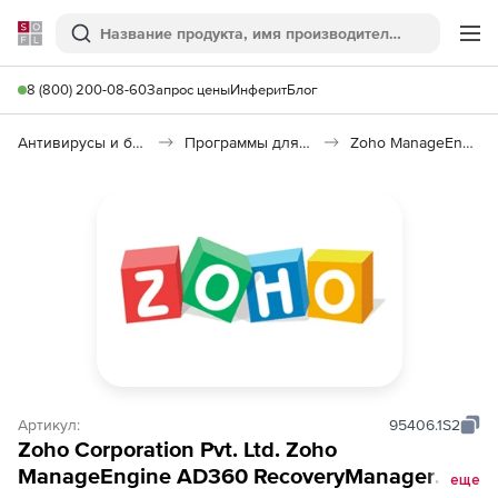
Softline
Поиск
Ме
8 (800) 200-08-60
Запрос цены
Инферит
Блог
Антивирусы и безопасность
Программы для защиты информации
Zoho ManageEngine AD360 RecoveryManager Plus
Артикул:
95406.1S2
Zoho Corporation Pvt. Ltd. Zoho
ManageEngine AD360 RecoveryManager
еще