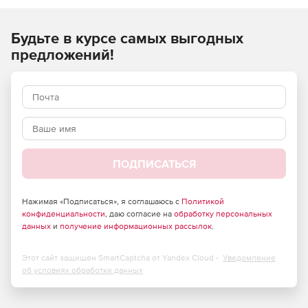
резервного копирования. Поддерживается резервное
копирование и восстановление элементов почтовых
Будьте в курсе самых выгодных
ящиков, включая письма, события календаря и контакты.
предложений!
ПОДПИСАТЬСЯ
Нажимая «Подписаться», я соглашаюсь с
Политикой
конфиденциальности
, даю согласие на
обработку персональных
данных
и
получение информационных рассылок
.
Этот сайт защищен SmartCaptcha от Yandex Cloud -
Уведомление
об условиях обработки данных