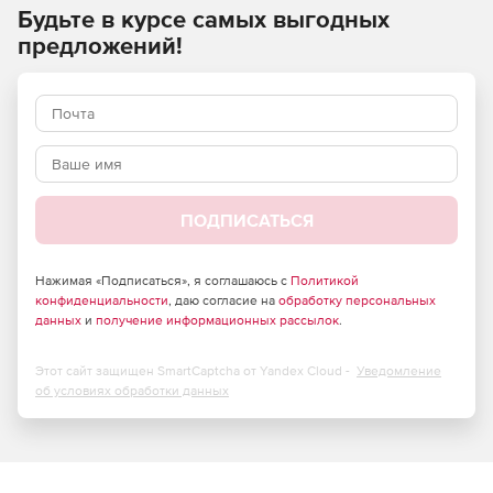
Будьте в курсе самых выгодных
ящиков, включая письма, события календаря и контакты.
предложений!
ПОДПИСАТЬСЯ
Нажимая «Подписаться», я соглашаюсь с
Политикой
конфиденциальности
, даю согласие на
обработку персональных
данных
и
получение информационных рассылок
.
Этот сайт защищен SmartCaptcha от Yandex Cloud -
Уведомление
об условиях обработки данных