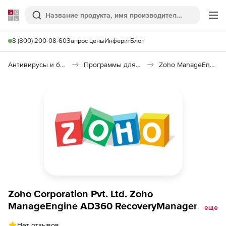
Softline
Поиск
Ме
8 (800) 200-08-60
Запрос цены
Инферит
Блог
Антивирусы и безопасность
Программы для защиты информации
Zoho ManageEngine AD360 RecoveryManager Plus
Zoho Corporation Pvt. Ltd. Zoho
ManageEngine AD360 RecoveryManager
еще
Plus (бессрочная лицензия Standard Edition
Нет отзывов