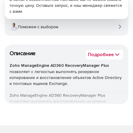
точную цену. Оставьте запрос, и наш менеджер свяжется
с вами
Поможем с выбором
Описание
Подробнее
Zoho ManageEngine AD360 RecoveryManager Plus
позволяет с легкостью выполнять резервное
копирование и восстановление объектов Active Directory
и почтовых ящиков Exchange.
Zoho ManageEngine AD360 RecoveryManager Plus
позволяет выполнять восстановление на уровне
атрибутов объектов AD, восстанавливать удаленные
объекты из корзины AD, а также ускорять процесс
резервного копирования с помощью добавочного
резервного копирования. Поддерживается резервное
копирование и восстановление элементов почтовых