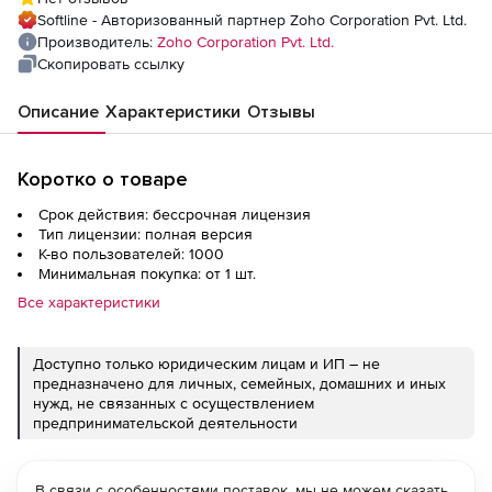
Perpetual Model Single Installation), fee for
Softline - Авторизованный партнер Zoho Corporation Pvt. Ltd.
Zoho Workdrive Backup for 1000 Users
Производитель:
Zoho Corporation Pvt. Ltd.
Скопировать ссылку
Описание
Характеристики
Отзывы
Коротко о товаре
Срок действия: бессрочная лицензия
Тип лицензии: полная версия
К-во пользователей: 1000
Минимальная покупка: от 1 шт.
Все характеристики
Доступно только юридическим лицам и ИП – не
предназначено для личных, семейных, домашних и иных
нужд, не связанных с осуществлением
предпринимательской деятельности
В связи с особенностями поставок, мы не можем сказать