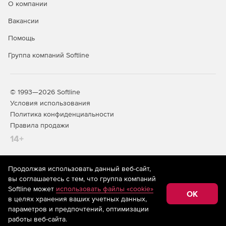
О компании
Вакансии
Помощь
Группа компаний Softline
© 1993—2026 Softline
Условия использования
Политика конфиденциальности
Правила продажи
14+
Продолжая использовать данный веб-сайт,
На информационном ресурсе store.softline.ru применяются
вы соглашаетесь с тем, что группа компаний
рекомендательные технологии
(информационные технологии
Softline может
использовать файлы «cookie»
предоставления информации на основе сбора,
OK
в целях хранения ваших учетных данных,
систематизации и анализа сведений, относящихся к
предпочтениям пользователей сети «Интернет»,
параметров и предпочтений, оптимизации
находящихся на территории Российской Федерации)
работы веб-сайта.