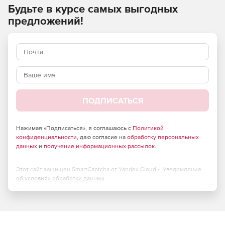
Будьте в курсе самых выгодных
ящиков, включая письма, события календаря и контакты.
предложений!
ПОДПИСАТЬСЯ
Нажимая «Подписаться», я соглашаюсь с
Политикой
конфиденциальности
, даю согласие на
обработку персональных
данных
и
получение информационных рассылок
.
Этот сайт защищен SmartCaptcha от Yandex Cloud -
Уведомление
об условиях обработки данных