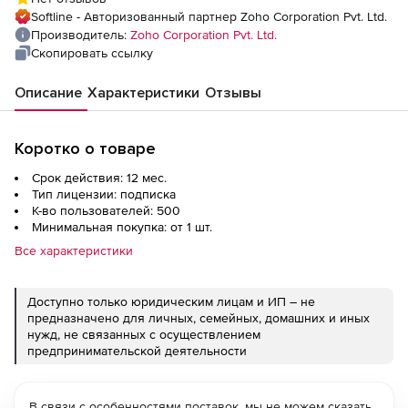
Annual), fee for Google Workspace Backup
Softline - Авторизованный партнер Zoho Corporation Pvt. Ltd.
for 500 Users
Производитель:
Zoho Corporation Pvt. Ltd.
Скопировать ссылку
Описание
Характеристики
Отзывы
Коротко о товаре
Срок действия: 12 мес.
Тип лицензии: подписка
К-во пользователей: 500
Минимальная покупка: от 1 шт.
Все характеристики
Доступно только юридическим лицам и ИП – не
предназначено для личных, семейных, домашних и иных
нужд, не связанных с осуществлением
предпринимательской деятельности
В связи с особенностями поставок, мы не можем сказать