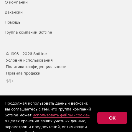
О компании
Вакансии
Помощь
Группа компаний Softline
© 1993—2026 Softline
Условия использования
Политика конфиденциальности
Правила продажи
14+
На информационном ресурсе store.softline.ru применяются
Продолжая использовать данный веб-сайт,
рекомендательные технологии
(информационные технологии
вы соглашаетесь с тем, что группа компаний
предоставления информации на основе сбора,
Softline может
использовать файлы «cookie»
систематизации и анализа сведений, относящихся к
OK
в целях хранения ваших учетных данных,
предпочтениям пользователей сети «Интернет»,
находящихся на территории Российской Федерации)
параметров и предпочтений, оптимизации