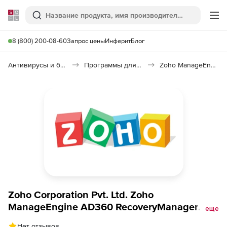
Softline
Поиск
Ме
8 (800) 200-08-60
Запрос цены
Инферит
Блог
Антивирусы и безопасность
Программы для защиты информации
Zoho ManageEngine AD360 RecoveryManager Plus
Zoho Corporation Pvt. Ltd. Zoho
ManageEngine AD360 RecoveryManager
еще
Plus (подписка Standard Edition Model
Нет отзывов