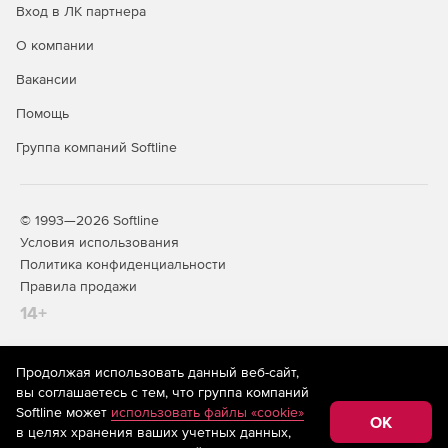
Вход в ЛК партнера
О компании
Вакансии
Помощь
Группа компаний Softline
© 1993—2026 Softline
Условия использования
Политика конфиденциальности
Правила продажи
14+
Продолжая использовать данный веб-сайт,
На информационном ресурсе store.softline.ru применяются
вы соглашаетесь с тем, что группа компаний
рекомендательные технологии
(информационные технологии
Softline может
использовать файлы «cookie»
предоставления информации на основе сбора,
OK
в целях хранения ваших учетных данных,
систематизации и анализа сведений, относящихся к