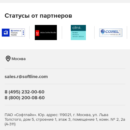
Мониторинг Microsoft 365
Статусы от партнеров
Легко контролировать работоспособность и
производительность организации Microsoft 365.
Делегирование Microsoft 365
Создание ролей службы поддержки и делегирование
этих ролей техническими специалистами, что позволяет
Москва
снизить нагрузку с администратора.
Автоматизация Microsoft 365
sales.r@softline.com
Автоматизация задач управления позволяет сократить
количество повторений и сэкономить время и усилия.
8 (495) 232-00-60
8 (800) 200-08-60
ПАО «Софтлайн». Юр. адрес: 119021, г. Москва, ул. Льва
Толстого, дом 5, строение 1, этаж 3, помещение 1, комн. № 2, 2а
(А-311)