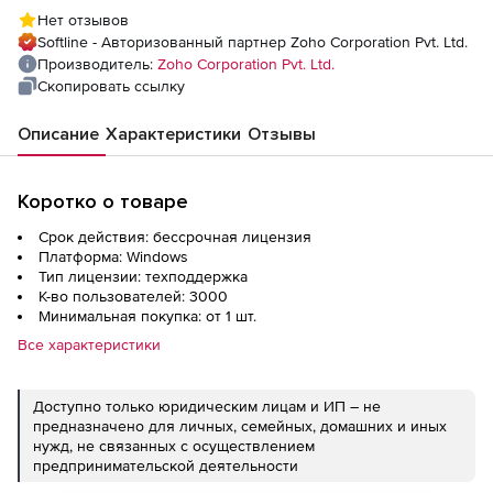
(техподдержка Professional Edition
Нет отзывов
Perpetual Model Annual), fee for 3000
Softline - Авторизованный партнер Zoho Corporation Pvt. Ltd.
Users/Mailboxes with 1 Help Desk Technician
Производитель:
Zoho Corporation Pvt. Ltd.
Скопировать ссылку
Описание
Характеристики
Отзывы
Коротко о товаре
Срок действия: бессрочная лицензия
Платформа: Windows
Тип лицензии: техподдержка
К-во пользователей: 3000
Минимальная покупка: от 1 шт.
Все характеристики
Доступно только юридическим лицам и ИП – не
предназначено для личных, семейных, домашних и иных
нужд, не связанных с осуществлением
предпринимательской деятельности