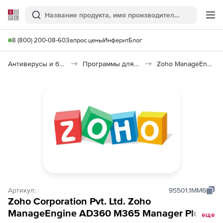
Softline
Поиск
Ме
8 (800) 200-08-60
Запрос цены
Инферит
Блог
Антивирусы и безопасность
Программы для защиты информации
Zoho ManageEngine AD360 M365 Manager Plus
Артикул:
95501.1MM6
Zoho Corporation Pvt. Ltd. Zoho
ManageEngine AD360 M365 Manager Plus
еще