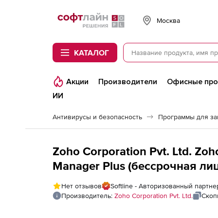
Softline
Москва
КАТАЛОГ
Акции
Производители
Офисные пр
ИИ
Антивирусы и безопасность
Программы для з
Zoho Corporation Pvt. Ltd. 
Manager Plus (бессрочная лиц
Single Installation), fee for 5
Нет отзывов
Softline - Авторизованный партнер
Technician
Производитель:
Zoho Corporation Pvt. Ltd.
Скоп