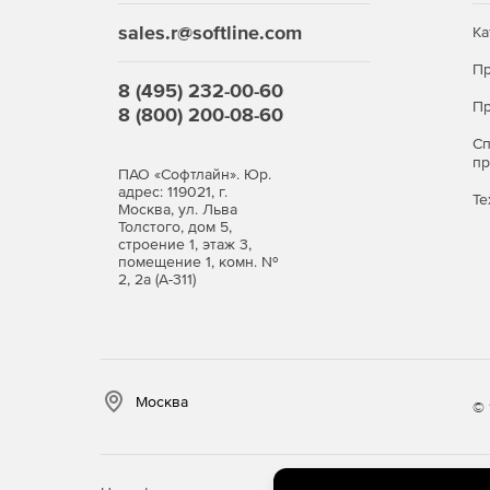
sales.r@softline.com
Ка
Пр
8 (495) 232-00-60
Пр
8 (800) 200-08-60
С
п
ПАО «Софтлайн». Юр.
адрес: 119021, г.
Те
Москва, ул. Льва
Толстого, дом 5,
строение 1, этаж 3,
помещение 1, комн. №
2, 2а (А-311)
Москва
© 