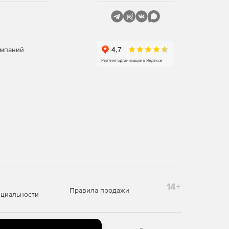
омпаний
14+
Правила продажи
циальности