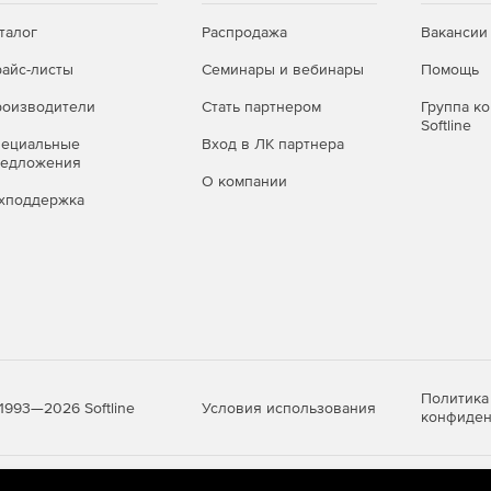
талог
Распродажа
Вакансии
айс-листы
Семинары и вебинары
Помощь
оизводители
Стать партнером
Группа к
Softline
пециальные
Вход в ЛК партнера
редложения
О компании
хподдержка
Политика
Условия использования
1993—2026 Softline
конфиден