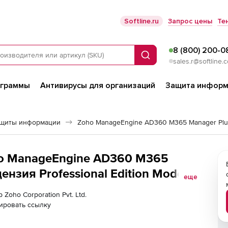
Softline.ru
Запрос цены
Те
8 (800) 200-0
Поиск
sales.r@softline.
ограммы
Антивирусы для организаций
Защита информ
ащиты информации
Zoho ManageEngine AD360 M365 Manager Plu
Zoho ManageEngine AD360 M365
ензия Professional Edition Model
еще
000 Users/Mailboxes with 1 Help Desk
 Zoho Corporation Pvt. Ltd.
ировать ссылку