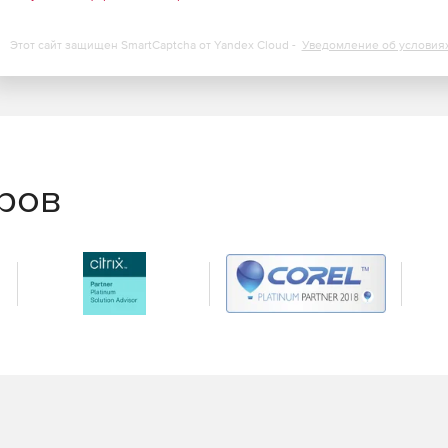
Этот сайт защищен SmartCaptcha от Yandex Cloud -
Уведомление об условия
еров