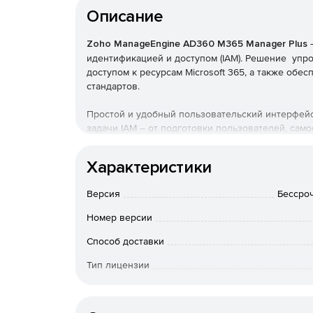
Описание
Zoho ManageEngine AD360 M365 Manager Plus
–
идентификацией и доступом (IAM). Решение упр
доступом к ресурсам Microsoft 365, а также об
стандартов.
Простой и удобный пользовательский интерфей
задачи IAM – от подготовки пользователей, сам
изменений в Active Directory до управления ед
Характеристики
Отчетность Microsoft 365
Версия
Бессроч
Планирование, экспорт и отправка по почте бол
позволяет получить более полное представление
Номер версии
Аудит Microsoft 365
Способ доставки
Тип лицензии
Возможность отслеживать различные действия, 
настраиваемых профилей аудита.
Срок действия
Управление Microsoft 365