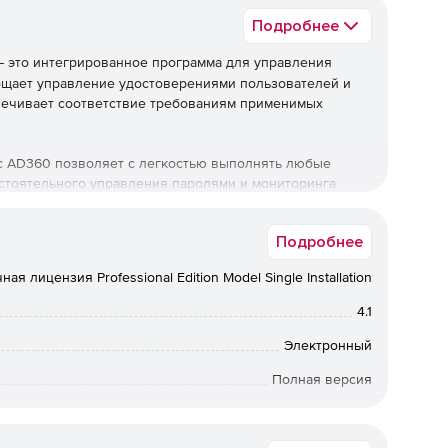
Подробнее
 это интегрированное программа для управления
ощает управление удостоверениями пользователей и
еспечивает соответствие требованиям применимых
с AD360 позволяет с легкостью выполнять любые
остоятельного управления паролями и мониторинга
иным входом для корпоративных приложений.
Подробнее
ная лицензия Professional Edition Model Single Installation
ее 700 предварительно настроенных отчетов, что
 о службах Microsoft 365.
4.1
Электронный
Полная версия
происходящие в среде Microsoft 365, с помощью
бессрочная лицензия