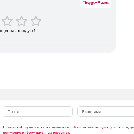
Подробнее
овый сброс паролей, включение многофакторной
вления.
 оценили продукт?
зводительность организации Microsoft 365.
ние этих ролей техническими специалистами, что
ратить количество повторений и сэкономить время и
Нажимая «Подписаться», я соглашаюсь с
Политикой конфиденциальности
, д
получение информационных рассылок
.