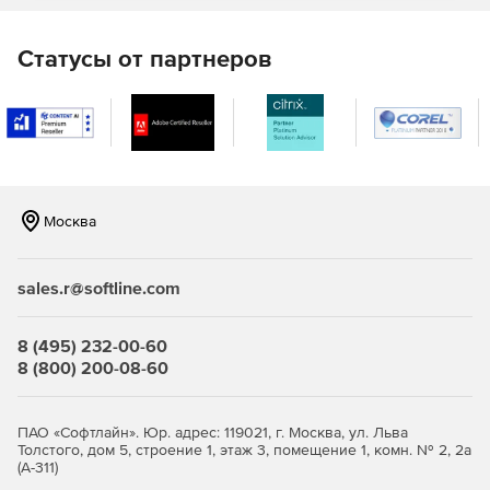
Мониторинг Microsoft 365
Статусы от партнеров
Легко контролировать работоспособность и
производительность организации Microsoft 365.
Делегирование Microsoft 365
Создание ролей службы поддержки и делегирование
этих ролей техническими специалистами, что позволяет
Москва
снизить нагрузку с администратора.
Автоматизация Microsoft 365
sales.r@softline.com
Автоматизация задач управления позволяет сократить
количество повторений и сэкономить время и усилия.
8 (495) 232-00-60
8 (800) 200-08-60
ПАО «Софтлайн». Юр. адрес: 119021, г. Москва, ул. Льва
Толстого, дом 5, строение 1, этаж 3, помещение 1, комн. № 2, 2а
(А-311)