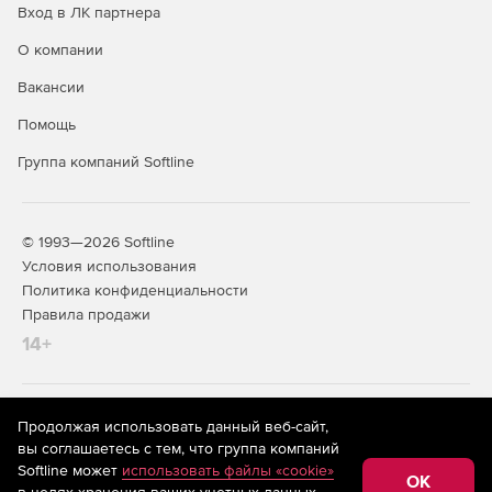
Вход в ЛК партнера
О компании
Вакансии
Помощь
Группа компаний Softline
© 1993—2026 Softline
Условия использования
Политика конфиденциальности
Правила продажи
14+
На информационном ресурсе store.softline.ru применяются
Продолжая использовать данный веб-сайт,
рекомендательные технологии
(информационные технологии
вы соглашаетесь с тем, что группа компаний
предоставления информации на основе сбора,
Softline может
использовать файлы «cookie»
систематизации и анализа сведений, относящихся к
OK