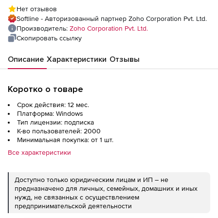
(подписка Standard Edition Model Annual),
Нет отзывов
fee for 2000 Users/Mailboxes with 1 Help
Softline - Авторизованный партнер Zoho Corporation Pvt. Ltd.
Desk Technician
Производитель:
Zoho Corporation Pvt. Ltd.
Скопировать ссылку
Описание
Характеристики
Отзывы
Коротко о товаре
Срок действия: 12 мес.
Платформа: Windows
Тип лицензии: подписка
К-во пользователей: 2000
Минимальная покупка: от 1 шт.
Все характеристики
Доступно только юридическим лицам и ИП – не
предназначено для личных, семейных, домашних и иных
нужд, не связанных с осуществлением
предпринимательской деятельности