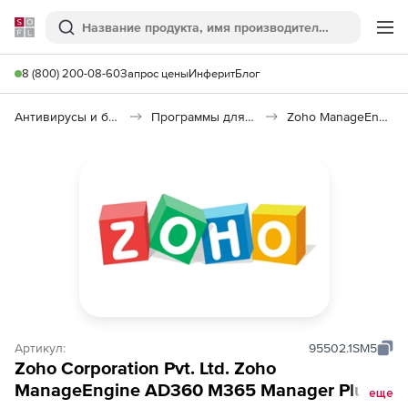
Softline
Поиск
Ме
8 (800) 200-08-60
Запрос цены
Инферит
Блог
Антивирусы и безопасность
Программы для защиты информации
Zoho ManageEngine AD360 M365 Manager Plus
Артикул:
95502.1SM5
Zoho Corporation Pvt. Ltd. Zoho
ManageEngine AD360 M365 Manager Plus
еще