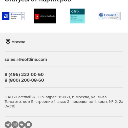
Отчеты о тенденциях и рангах содержат
аналитическую информацию о поведении
пользователей с данными о трафике и поиске.
Предоставление информации об основных веб-сайтах
на основании количества переходов, наиболее
Москва
популярных страницах на основании просмотров
страниц, уникальных посетителях и т. д.
sales.r@softline.com
Отчетность SharePoint
8 (495) 232-00-60
Отчеты распределяются по разделам, охватывающим
8 (800) 200-08-60
статистику, безопасность, активность, аналитику
использования и Office 365.
ПАО «Софтлайн». Юр. адрес: 119021, г. Москва, ул. Льва
Эти отчеты являются узконаправленными, легко
Толстого, дом 5, строение 1, этаж 3, помещение 1, комн. № 2, 2а
читаемыми и могут экспортироваться в различных
(А-311)
форматах, в том числе XLS, CSV, PDF и HTML.
Управление Office 365