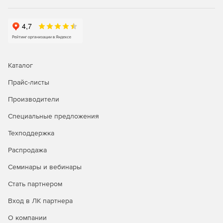
Обеспечивает беспроблемное взаимодействие с
готовыми отчетами Office 365 для управления
управления SharePoint в режиме онлайн.
Подробная и упорядоченная по категориям
информация о семействах веб-сайтов, списках,
Каталог
библиотеках документов, группах, пользователях и
разрешениях сервера Office 365.
Прайс-листы
Производители
Архивирование журнала аудита
Специальные предложения
Позволяет администраторам соблюдать требования
соответствия в связи с архивированием данных
Техподдержка
журналов аудита для судебной экспертизы.
Распродажа
Можно архивировать и восстанавливать данные
Семинары и вебинары
журналов аудита за любой период времени для
формирования оповещений и отчетов.
Стать партнером
Вход в ЛК партнера
О компании