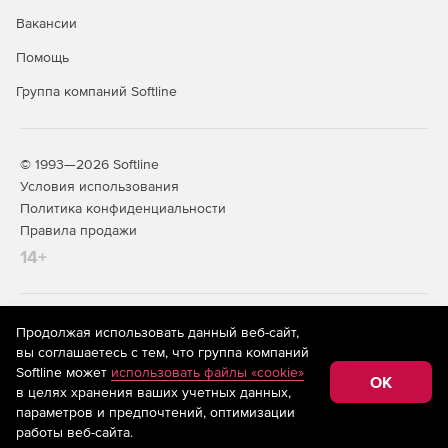
Вакансии
Помощь
Группа компаний Softline
© 1993—2026 Softline
Условия использования
Политика конфиденциальности
Правила продажи
14+
На информационном ресурсе store.softline.ru применяются
Продолжая использовать данный веб-сайт,
рекомендательные технологии
(информационные технологии
вы соглашаетесь с тем, что группа компаний
предоставления информации на основе сбора,
Softline может
использовать файлы «cookie»
систематизации и анализа сведений, относящихся к
OK
в целях хранения ваших учетных данных,
предпочтениям пользователей сети «Интернет»,
находящихся на территории Российской Федерации)
параметров и предпочтений, оптимизации
работы веб-сайта.