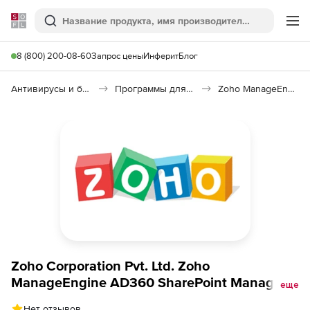
Softline
Поиск
Ме
8 (800) 200-08-60
Запрос цены
Инферит
Блог
Антивирусы и безопасность
Программы для защиты информации
Zoho ManageEngine AD360 SharePoint Manager Plus
Zoho Corporation Pvt. Ltd. Zoho
ManageEngine AD360 SharePoint Manager
еще
Plus (бессрочная лицензия Standard Edition
Нет отзывов