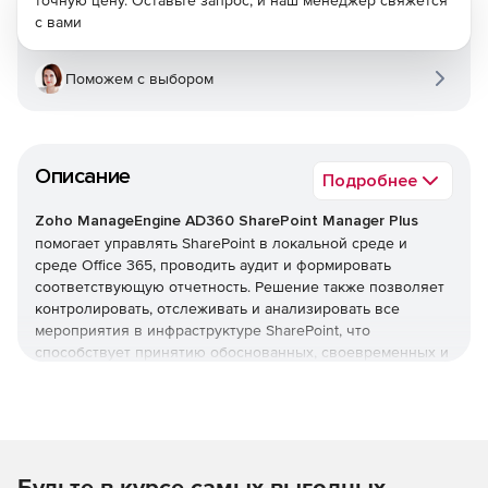
точную цену. Оставьте запрос, и наш менеджер свяжется
с вами
Поможем с выбором
Описание
Подробнее
Zoho ManageEngine AD360 SharePoint Manager Plus
помогает управлять SharePoint в локальной среде и
среде Office 365, проводить аудит и формировать
соответствующую отчетность. Решение также позволяет
контролировать, отслеживать и анализировать все
мероприятия в инфраструктуре SharePoint, что
способствует принятию обоснованных, своевременных и
точных решений и надлежащему управлению.
Безопасность и аудит SharePoint
Аудит изменений на уровне компонентов, т. е.
Будьте в курсе самых выгодных
изменений, внесенных в библиотеки документов,