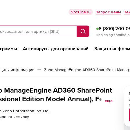
Softline.ru
Запрос цены
Те
8 (800) 200-0
Поиск
sales.r@softline.
ограммы
Антивирусы для организаций
Защита информ
ащиты информации
Zoho ManageEngine 
oho ManageEngine AD360 SharePoint
sional Edition Model Annual), Fee
еще
 Zoho Corporation Pvt. Ltd.
ировать ссылку