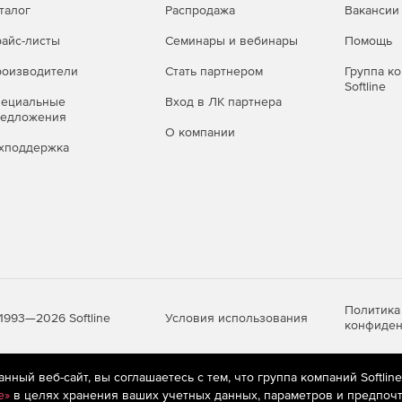
талог
Распродажа
Вакансии
айс-листы
Семинары и вебинары
Помощь
оизводители
Стать партнером
Группа к
Softline
пециальные
Вход в ЛК партнера
редложения
О компании
хподдержка
Политика
Условия использования
1993—2026 Softline
конфиден
ный веб-сайт, вы соглашаетесь с тем, что группа компаний Softlin
яются
рекомендательные технологии
(информационные технологии п
e»
в целях хранения ваших учетных данных, параметров и предпочт