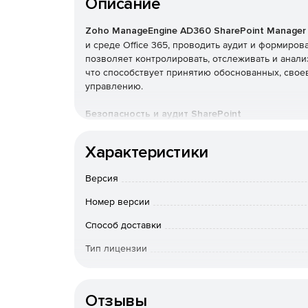
Описание
Zoho ManageEngine AD360 SharePoint Manager
и среде Office 365, проводить аудит и формиро
позволяет контролировать, отслеживать и анали
что способствует принятию обоснованных, сво
управлению.
Безопасность и аудит SharePoint
Аудит изменений на уровне компонентов, т. 
Характеристики
списки и элементы списков, а также измене
разрешений и групп.
Версия
Система оповещений в режиме реального в
Номер версии
возникновении угроз безопасности.
Способ доставки
Простое управление SharePoint
Тип лицензии
Срок действия
Предусматривает единую консоль для выпол
отзыв разрешений, создание или удаление гру
Отзывы