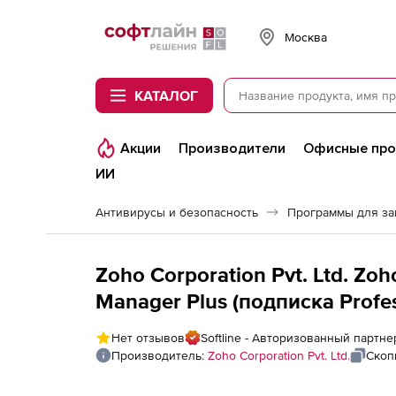
Softline
Москва
КАТАЛОГ
Акции
Производители
Офисные пр
ИИ
Антивирусы и безопасность
Программы для з
Zoho Corporation Pvt. Ltd. Z
Manager Plus (подписка Profes
For 1 Farm / M365 Tenant
Нет отзывов
Softline - Авторизованный партнер
Производитель:
Zoho Corporation Pvt. Ltd.
Скоп