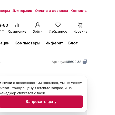
ндеры
Для юр.лиц
Оплата и доставка
Контакты
8-60
com
Сравнение
Войти
Избранное
Корзина
ации
Компьютеры
Инферит
Блог
AD360 SharePoint Manager Plus
Артикул:
95602.3S1
В связи с особенностями поставок, мы не можем
сказать точную цену. Оставьте запрос, и наш
менеджер свяжется с вами
Запросить цену