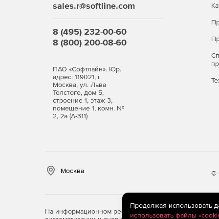
sales.r@softline.com
Ка
Пр
8 (495) 232-00-60
Пр
8 (800) 200-08-60
С
п
ПАО «Софтлайн». Юр.
адрес: 119021, г.
Те
Москва, ул. Льва
Толстого, дом 5,
строение 1, этаж 3,
помещение 1, комн. №
2, 2а (А-311)
Москва
© 
Продолжая использовать дан
На информационном ресурсе store.softline.ru примен
использовать файлы «cooki