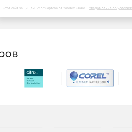
Этот сайт защищен SmartCaptcha от Yandex Cloud -
Уведомление об условия
 с готовыми отчетами Office 365 для управления
нформация о семействах веб-сайтов, списках,
елях и разрешениях сервера Office 365.
еров
ования соответствия в связи с архивированием данных
ные журналов аудита за любой период времени для