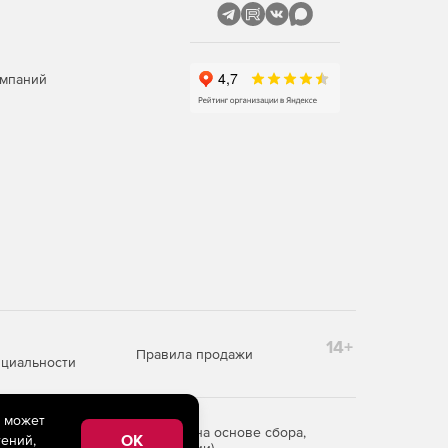
омпаний
14+
Правила продажи
циальности
e может
редоставления информации на основе сбора,
OK
ений,