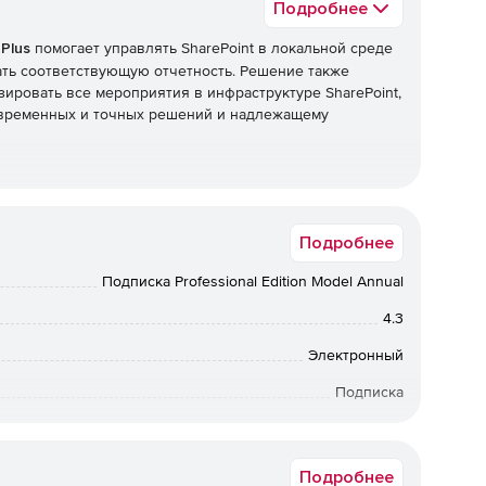
Подробнее
 Plus
помогает управлять SharePoint в локальной среде
вать соответствующую отчетность. Решение также
зировать все мероприятия в инфраструктуре SharePoint,
евременных и точных решений и надлежащему
е. изменений, внесенных в библиотеки документов,
Подробнее
ний на уровне безопасности, например изменений
Подписка Professional Edition Model Annual
ремени предоставляет подробную информацию при
4.3
Электронный
Подписка
12 мес.
нения важных задач управления (предоставление и
пп и т. п.) в гибридных средах.
Подробнее