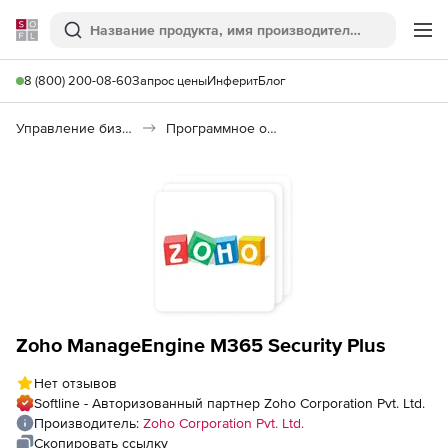
Softline
Поиск
Ме
8 (800) 200-08-60
Запрос цены
Инферит
Блог
Управление бизнесом, CRM/ERP
Программное обеспечение для ведения дел
Zoho ManageEngine M365 Security Plus
Нет отзывов
Softline - Авторизованный партнер Zoho Corporation Pvt. Ltd.
Производитель:
Zoho Corporation Pvt. Ltd.
Скопировать ссылку