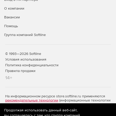
О компании
Вакансии
Помощь
Группа компаний Softline
© 1993—2026 Softline
Условия использования
Политика конфиденциальности
Правила продажи
14+
На информационном ресурсе store.softline.ru применяются
рекомендательные технологии
(информационные технологии
предоставления информации на основе сбора,
систематизации и анализа сведений, относящихся к
Продолжая использовать данный веб-сайт,
предпочтениям пользователей сети «Интернет»,
вы соглашаетесь с тем, что группа компаний