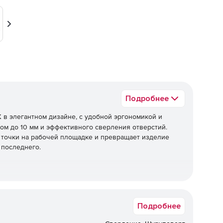
Вперед
Подробнее
К
в элегантном дизайне, с удобной эргономикой и
м до 10 мм и эффективного сверления отверстий.
 точки на рабочей площадке и превращает изделие
 последнего.
 шуруповертов) от заряда батареи и, соответственно,
для зарядки
Подробнее
я аккумуляторной батареи (по сравнению с