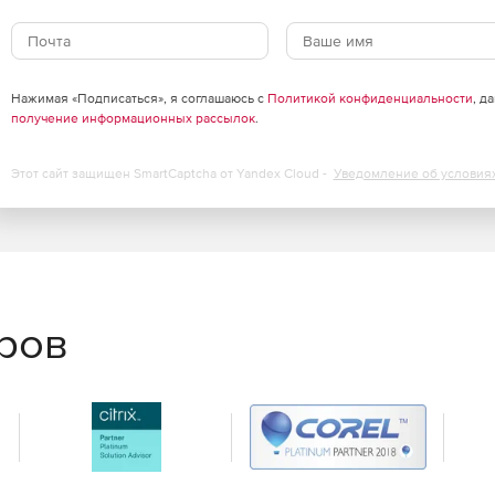
олнительному удобству при работе в условиях
Нажимая «Подписаться», я соглашаюсь с
Политикой конфиденциальности
, д
замене щеток коллектора
получение информационных рассылок
.
я и переноски
Этот сайт защищен SmartCaptcha от Yandex Cloud -
Уведомление об условия
обы с любой стороны
еров