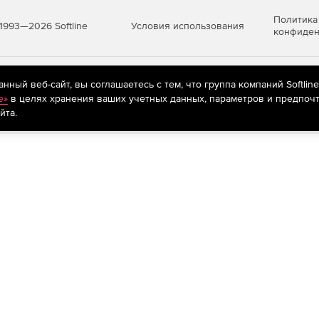
Политика
Условия использования
1993—2026 Softline
конфиден
яются
рекомендательные технологии
(информационные технологии п
ный веб-сайт, вы соглашаетесь с тем, что группа компаний Softlin
предпочтениям пользователей сети «Интернет», находящихся на те
e»
в целях хранения ваших учетных данных, параметров и предпочт
йта.