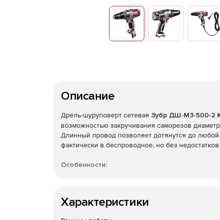
Описание
Дрель-шуруповерт сетевая
Зубр
ДШ-М3-500-2 
возможностью закручивания саморезов диаметро
Длинный провод позволяет дотянутся до любой
фактически в беспроводное, но без недостатков
Особенности:
Независимость (в отличие от аккумуляторных
большая производительность без простоев 
Характеристики
Надежность и долговечность из-за отсутстви