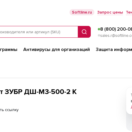
Softline.ru
Запрос цены
Те
8 (800) 200-0
Поиск
sales.r@softline.
ограммы
Антивирусы для организаций
Защита информ
т ЗУБР ДШ-М3-500-2 К
ть ссылку