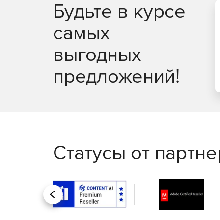
Будьте в курсе
Подсветка рабочего места способствует доп
самых
недостаточного освещения
выгодных
Простота обслуживания благодаря быстрой 
предложений!
Фирменный вместительный кейс для хранени
Возможность крепления битодержателя и ск
Статусы от партн
Назад