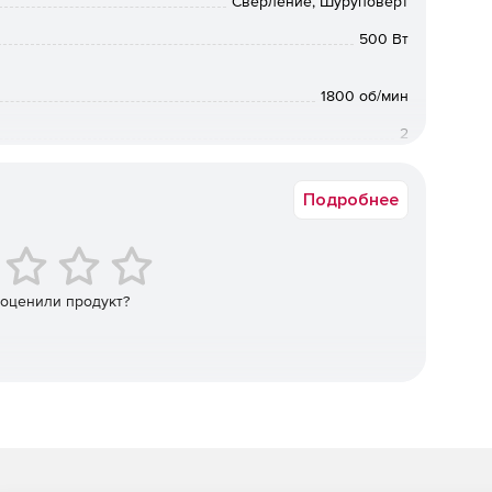
Сверление, Шуруповерт
500 Вт
оростью для высокого крутящего момента и высокой
1800 об/мин
 работы с различным крепежом и материалами
2
Быстрозажимной
предотвращает развальцовывание шлицов и порчу
Подробнее
омента с равномерным нарастанием момента во всем
 оценили продукт?
аксимальной простоты и скорости замены расходного
ащения для вкручивания/выкручивания крепежа
й накладкой
аботы вдали от розетки