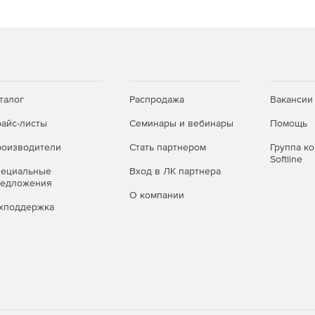
талог
Распродажа
Вакансии
айс-листы
Семинары и вебинары
Помощь
оизводители
Стать партнером
Группа к
Softline
пециальные
Вход в ЛК партнера
редложения
О компании
хподдержка