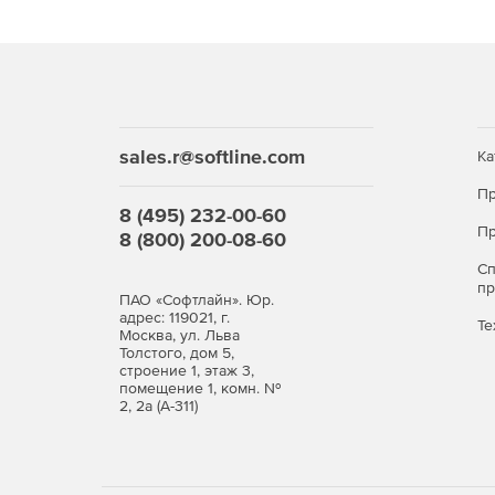
sales.r@softline.com
Ка
Пр
8 (495) 232-00-60
Пр
8 (800) 200-08-60
С
п
ПАО «Софтлайн». Юр.
адрес: 119021, г.
Те
Москва, ул. Льва
Толстого, дом 5,
строение 1, этаж 3,
помещение 1, комн. №
2, 2а (А-311)