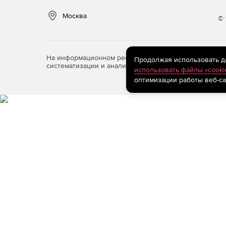
Москва
© 
На информационном ресурсе store.softline.ru примен
Продолжая использовать дан
систематизации и анализа сведений, относящихся к 
использовать файлы «cooki
оптимизации работы веб-са