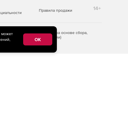
14+
Правила продажи
циальности
редоставления информации на основе сбора,
e может
рритории Российской Федерации)
OK
ений,