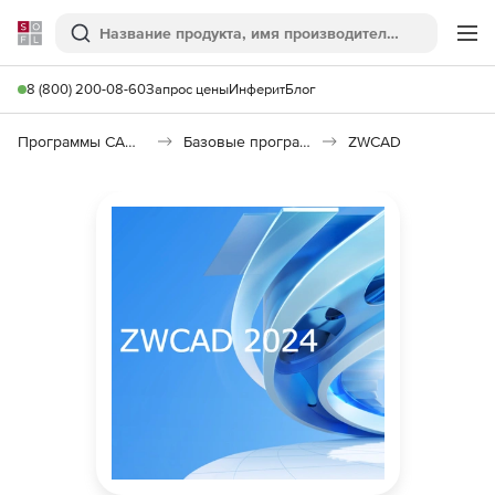
Softline
Поиск
Ме
8 (800) 200-08-60
Запрос цены
Инферит
Блог
Программы САПР и ГИС
Базовые программы
ZWCAD