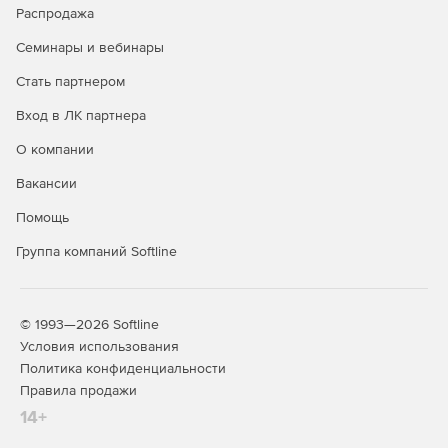
Распродажа
Семинары и вебинары
Стать партнером
Вход в ЛК партнера
О компании
Функция FlexiBlock
Облако точек
(аналог функции
Вакансии
Динамического блока
Поддержка импорта
Помощь
в AutoCAD)
облако точек форматов:
RCS, RCP, E57, LAS, LAZ, и
Группа компаний Softline
Позволяет открывать,
PTS.
редактировать
динамические блоки из
Настройка визуального
© 1993—2026 Softline
AutoCAD.
стиля, размера точки,
Условия использования
уровня детализации
Политика конфиденциальности
Возможность создания с
нуля динамических
Правила продажи
блоков в среде ZWCAD
14+