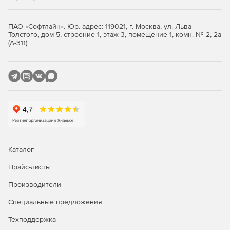
LT).
Гибкая политика лицензирования. Лицензии ZWCAD
ПАО «Софтлайн». Юр. адрес: 119021, г. Москва, ул. Льва
можно приобрести как в годовое, так и бессрочное
Толстого, дом 5, строение 1, этаж 3, помещение 1, комн. № 2, 2а
(А-311)
пользование для локального и сетевого типа
лицензирования.
Обзор возможностей «ZWCAD».
Улучшения новой версии ZWCAD 2024
Каталог
Прайс-листы
Производители
Специальные предложения
Техподдержка