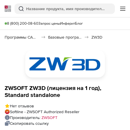
Softline
Поиск
Ме
8 (800) 200-08-60
Запрос цены
Инферит
Блог
Программы САПР и ГИС
Базовые программы
ZW3D
ZWSOFT ZW3D (лицензия на 1 год),
Standard standalone
Нет отзывов
Softline - ZWSOFT Authorized Reseller
Производитель:
ZWSOFT
Скопировать ссылку