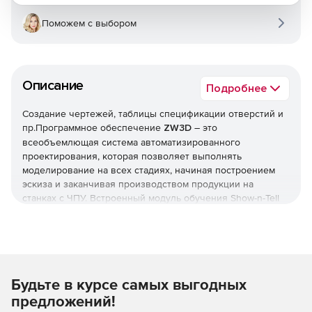
Поможем с выбором
Описание
Подробнее
Создание чертежей, таблицы спецификации отверстий и
пр.Программное обеспечение
ZW3D
– это
всеобъемлющая система автоматизированного
проектирования, которая позволяет выполнять
моделирование на всех стадиях, начиная построением
эскиза и заканчивая производством продукции на
станках с ЧПУ. Встроенный модуль обучения Show-n-Tell
значительно упрощает изучение функционала ZW3D.
Кроме того, благодаря уникальному ядру Overdrive
решение предлагает возможности гибридного
моделирования, проектирования пресс-форм,
использования инструментов подготовки полостей и
Будьте в курсе самых выгодных
библиотек компонентов. Интегрированная CAM-
технология предназначается для интеллектуальной и
предложений!
адаптивной ЧПУ-обработки от 2 до 5 осей. САПР ZW3D