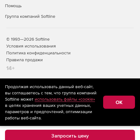
Помощь
Lite
Standard
Professional
Premiu
Группа компаний Softline
Основн
возможности моделирования (CAD)
© 1993—2026 Softline
Show-n-Tell™
+
+
+
+
Условия использования
Обучающее
Политика конфиденциальности
руководство
Правила продажи
14+
Транслятор для
+
+
+
+
CATIA, NX, CREO,
SOLIDWORKS,
Продолжая использовать данный веб-сайт,
SOLIDEDGE,
На информационном ресурсе store.softline.ru применяются
вы соглашаетесь с тем, что группа компаний
INVENTOR
рекомендательные технологии
(информационные технологии
Softline может
использовать файлы «cookie»
предоставления информации на основе сбора,
OK
Транслятор для
+
+
+
+
в целях хранения ваших учетных данных,
систематизации и анализа сведений, относящихся к
предпочтениям пользователей сети «Интернет»,
IGES, PARASOLID,
параметров и предпочтений, оптимизации
находящихся на территории Российской Федерации)
STEP, DWG/DXF,
работы веб-сайта.
VDA, STL
2D эскизы с
+
+
+
+
Запросить цену