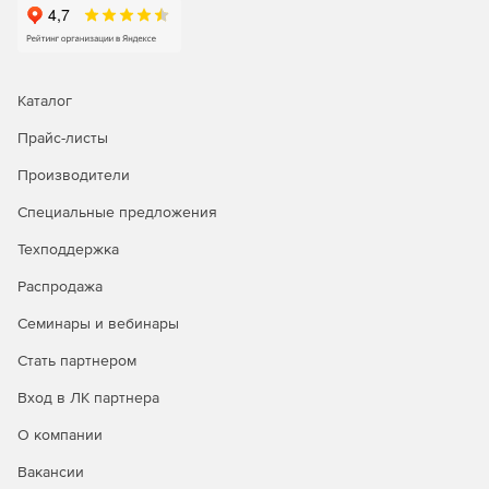
результате создается готовый компонент, или
подготавливается модель для ЧПУ-обработки
посредством корректировки сеток, построения
поверхностей или удаление пропусков.
Каталог
Восстановление геометрии.
Пользователи могут
Прайс-листы
устранять дыры в геометрии импортированной модели и
применять специальные операции «лечения»: сшивать
Производители
поверхности, заполнять дыры с помощью заплаток,
анализировать поверхности для создания плавных
Специальные предложения
переходов.
Техподдержка
ЧПУ-обработка.
Встроенная технология 3D Feature
Распродажа
Machining автоматически анализирует топологию модели
и применяет оптимальные траектории обработки. Любые
Семинары и вебинары
отверстия и рельефные поверхности обрабатываются в
ZW3D автоматически, сокращая время подготовки до
Стать партнером
50%, а время обработки – до 30%.
Вход в ЛК партнера
Сравнение редакций ZW3D
О компании
Вакансии
Возможности
ZW3D
ZW3D
ZW3D
ZW3D