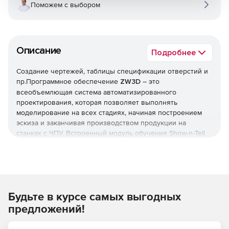
Поможем с выбором
Описание
Подробнее
Создание чертежей, таблицы спецификации отверстий и
пр.Программное обеспечение
ZW3D
– это
всеобъемлющая система автоматизированного
проектирования, которая позволяет выполнять
моделирование на всех стадиях, начиная построением
эскиза и заканчивая производством продукции на
станках с ЧПУ. Встроенный модуль обучения Show-n-Tell
значительно упрощает изучение функционала ZW3D.
Кроме того, благодаря уникальному ядру Overdrive
решение предлагает возможности гибридного
моделирования, проектирования пресс-форм,
использования инструментов подготовки полостей и
Будьте в курсе самых выгодных
библиотек компонентов. Интегрированная CAM-
технология предназначается для интеллектуальной и
предложений!
адаптивной ЧПУ-обработки от 2 до 5 осей. САПР ZW3D
подходит для индустрий производства товаров