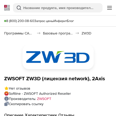
Softline
Поиск
Ме
8 (800) 200-08-60
Запрос цены
Инферит
Блог
Программы САПР и ГИС
Базовые программы
ZW3D
ZWSOFT ZW3D (лицензия network), 2Axis
Нет отзывов
Softline - ZWSOFT Authorized Reseller
Производитель:
ZWSOFT
Скопировать ссылку
Описание
Характеристики
Отзывы