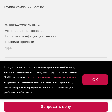
Lite
Standard
Professional
Premiu
Группа компаний Softline
Основн
возможности моделирования (CAD)
© 1993—2026 Softline
Show-n-Tell™
+
+
+
+
Условия использования
Обучающее
Политика конфиденциальности
руководство
Правила продажи
14+
Транслятор для
+
+
+
+
CATIA, NX, CREO,
SOLIDWORKS,
SOLIDEDGE,
На информационном ресурсе store.softline.ru применяются
Продолжая использовать данный веб-сайт,
INVENTOR
рекомендательные технологии
(информационные технологии
вы соглашаетесь с тем, что группа компаний
предоставления информации на основе сбора,
Softline может
использовать файлы «cookie»
Транслятор для
+
+
+
+
систематизации и анализа сведений, относящихся к
OK
в целях хранения ваших учетных данных,
предпочтениям пользователей сети «Интернет»,
IGES, PARASOLID,
находящихся на территории Российской Федерации)
параметров и предпочтений, оптимизации
STEP, DWG/DXF,
работы веб-сайта.
VDA, STL
2D эскизы с
+
+
+
+
Запросить цену
библиотекой
элементов