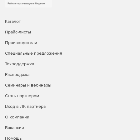
подготавливается модель для ЧПУ-обработки
посредством корректировки сеток, построения
поверхностей или удаление пропусков.
Каталог
Восстановление геометрии.
Пользователи могут
Прайс-листы
устранять дыры в геометрии импортированной модели и
применять специальные операции «лечения»: сшивать
Производители
поверхности, заполнять дыры с помощью заплаток,
анализировать поверхности для создания плавных
Специальные предложения
переходов.
Техподдержка
ЧПУ-обработка.
Встроенная технология 3D Feature
Распродажа
Machining автоматически анализирует топологию модели
и применяет оптимальные траектории обработки. Любые
Семинары и вебинары
отверстия и рельефные поверхности обрабатываются в
ZW3D автоматически, сокращая время подготовки до
Стать партнером
50%, а время обработки – до 30%.
Вход в ЛК партнера
Сравнение редакций ZW3D
О компании
Вакансии
Возможности
ZW3D
ZW3D
ZW3D
ZW3D
Помощь