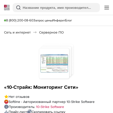
Softline
Поиск
Ме
8 (800) 200-08-60
Запрос цены
Инферит
Блог
Сеть и интернет
Серверное ПО
«10-Страйк: Мониторинг Сети»
Нет отзывов
Softline - Авторизованный партнер 10-Strike Software
Производитель:
10-Strike Software
Прайс-лист
Скопировать ссылку