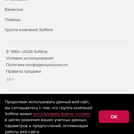
Вакансии
Помощь
Группа компаний Softline
© 1993—2026 Softline
Условия использования
Политика конфиденциальности
Правила продажи
14+
На информационном ресурсе store.softline.ru применяются
Продолжая использовать данный веб-сайт,
рекомендательные технологии
(информационные технологии
вы соглашаетесь с тем, что группа компаний
предоставления информации на основе сбора,
Softline может
использовать файлы «cookie»
систематизации и анализа сведений, относящихся к
OK
в целях хранения ваших учетных данных,
предпочтениям пользователей сети «Интернет»,
находящихся на территории Российской Федерации)
параметров и предпочтений, оптимизации
работы веб-сайта.