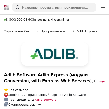
Softline
Поиск
Ме
8 (800) 200-08-60
Запрос цены
Инферит
Блог
Управление бизнесом, CRM/ERP
Программное обеспечение для работы с документами
Adlib Express
Adlib Software Adlib Express (модули
Conversion, with Express Web Services), (with
еще
Express Web Services) Express Product Line
Нет отзывов
Modules Extended Outputs
Softline - Авторизованный партнер Adlib Software
Производитель:
Adlib Software
Скопировать ссылку