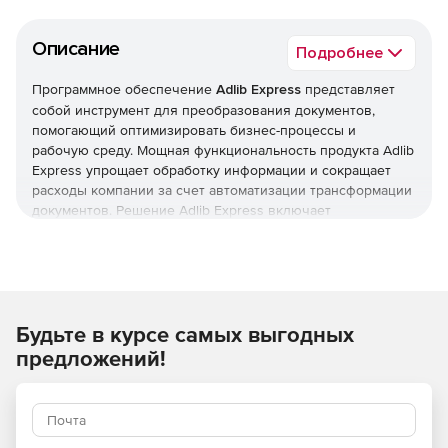
Описание
Подробнее
Программное обеспечение
Adlib Express
представляет
собой инструмент для преобразования документов,
помогающий оптимизировать бизнес-процессы и
рабочую среду. Мощная функциональность продукта Adlib
Express упрощает обработку информации и сокращает
расходы компании за счет автоматизации трансформации
документов. Решение Adlib Express включает
возможности конвертации, публикации и распознавания
файлов.
Конвертация
Решение автоматически преобразовывает файлы в
доступные универсальные форматы PDF. Adlib Express
Будьте в курсе самых выгодных
обеспечивает совместимость для внутренних и внешних
правил, а также сокращение издержек и увеличение
предложений!
производительности обработки. Данный продукт
позволяет более эффективно использовать основные
процессы, связанные с преобразованиями файлов. В
Adlib Express обеспечивается более тщательный