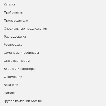
Adlib Express осуществляет оптическое распознавание,
Каталог
облегчая преобразование любого типа печатного
документа в редактируемый и доступный для поиска PDF-
Прайс-листы
формат и текстовые файлы.
Производители
Adlib Express распознает штрихкоды и OMR-элементы.
Продукт может выполнить OCR-распознавание на
Специальные предложения
определенных областях страницы и извлекать данные ,
помещая их в файлы XML для дальнейшего анализа.
Техподдержка
Распродажа
Семинары и вебинары
Стать партнером
Вход в ЛК партнера
О компании
Вакансии
Помощь
Группа компаний Softline