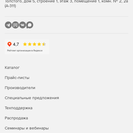
Толстого, дом 5, строение 1, этаж 3, помещение 1, комн. № 2, 2а
(А-311)
Полный пакет «все-в-одном» со всеми расширенными
функциями, необходимыми для управления большим
количеством контролируемых элементов.
Каталог
Прайс-листы
Производители
Специальные предложения
Техподдержка
Распродажа
Семинары и вебинары