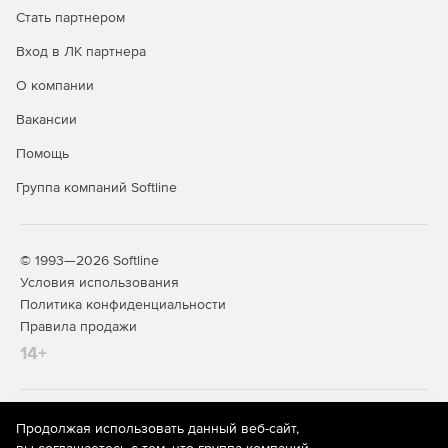
Стать партнером
Вход в ЛК партнера
О компании
Вакансии
Помощь
Группа компаний Softline
© 1993—2026 Softline
Условия использования
Политика конфиденциальности
Правила продажи
14+
На информационном ресурсе store.softline.ru применяются
Продолжая использовать данный веб-сайт,
рекомендательные технологии
(информационные технологии