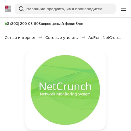
Softline
Поиск
Ме
8 (800) 200-08-60
Запрос цены
Инферит
Блог
Сеть и интернет
Сетевые утилиты
AdRem NetCrunch Monitoring System