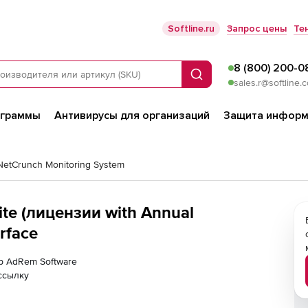
Softline.ru
Запрос цены
Те
8 (800) 200-0
Поиск
sales.r@softline.
ограммы
Антивирусы для организаций
Защита информ
etCrunch Monitoring System
te (лицензии with Annual
rface
ер AdRem Software
ссылку