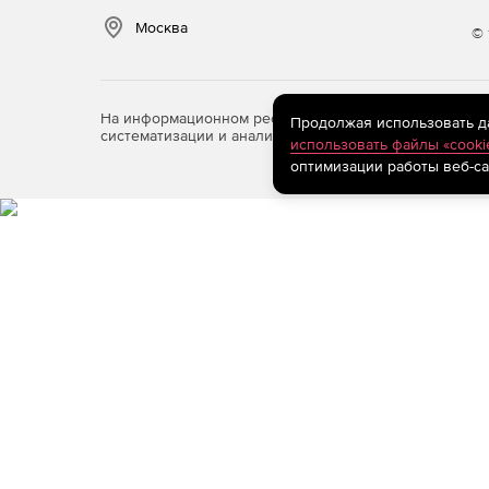
Москва
© 
На информационном ресурсе store.softline.ru примен
Продолжая использовать дан
систематизации и анализа сведений, относящихся к 
использовать файлы «cooki
оптимизации работы веб-са