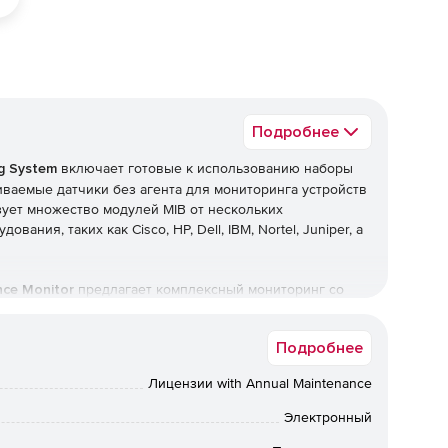
Подробнее
g System
включает готовые к использованию наборы
ваемые датчики без агента для мониторинга устройств
зует множество модулей MIB от нескольких
ния, таких как Cisco, HP, Dell, IBM, Nortel, Juniper, а
nce Monitor
предлагает комплексный мониторинг со
истему оповещения и настройки на основе политик.
рационные системы, виртуализацию, базы данных SQL,
Подробнее
ch Performance Monitor включает более 300 элементов
ринга и датчики приложений.
Лицензии with Annual Maintenance
торинг посредством всестороннего (без агента)
Электронный
 и конфигурации на основе политик. Решение