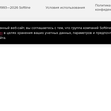
Политика
Условия использования
1993—2026 Softline
конфиден
яются
рекомендательные технологии
(информационные технологии п
ный веб-сайт, вы соглашаетесь с тем, что группа компаний Softlin
предпочтениям пользователей сети «Интернет», находящихся на те
e»
в целях хранения ваших учетных данных, параметров и предпочт
йта.