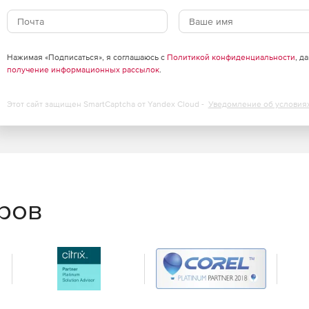
нными функциями, необходимыми для управления
в.
Нажимая «Подписаться», я соглашаюсь с
Политикой конфиденциальности
, д
получение информационных рассылок
.
Этот сайт защищен SmartCaptcha от Yandex Cloud -
Уведомление об условия
еров