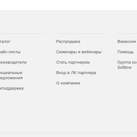
талог
Распродажа
Вакансии
айс-листы
Семинары и вебинары
Помощь
оизводители
Стать партнером
Группа к
Softline
пециальные
Вход в ЛК партнера
редложения
О компании
хподдержка