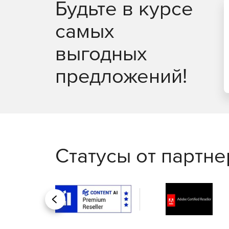
Будьте в курсе
Полный пакет «все-в-одном» со всеми расшире
большим количеством контролируемых элементо
самых
выгодных
предложений!
Статусы от партн
Назад