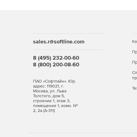
sales.r@softline.com
Ка
Пр
8 (495) 232-00-60
Пр
8 (800) 200-08-60
С
п
ПАО «Софтлайн». Юр.
адрес: 119021, г.
Те
Москва, ул. Льва
Толстого, дом 5,
строение 1, этаж 3,
помещение 1, комн. №
2, 2а (А-311)