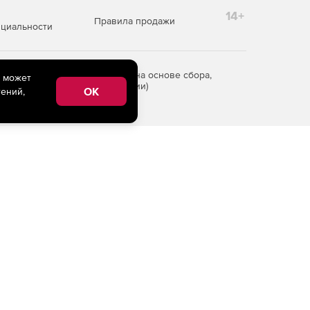
14+
Правила продажи
циальности
редоставления информации на основе сбора,
e может
рритории Российской Федерации)
OK
ений,