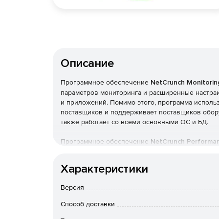
Описание
Программное обеспечение
NetCrunch Monitorin
параметров мониторинга и расширенные настраи
и приложений. Помимо этого, программа исполь
поставщиков и поддерживает поставщиков оборудова
также работает со всеми основными ОС и БД.
Программное обеспечение
NetCrunch Performa
всеми функциями SNMP, гибкую визуализацию, с
Программа позволяет отслеживать журналы, опе
Характеристики
WMI, IPMI, Web, Cloud и многое другое. NetCrun
мониторинга, таких как сервисы, пакеты монито
Версия
NetCrunch обеспечивает последовательный мони
Способ доставки
мониторинга, гибкой визуализации, оповещения