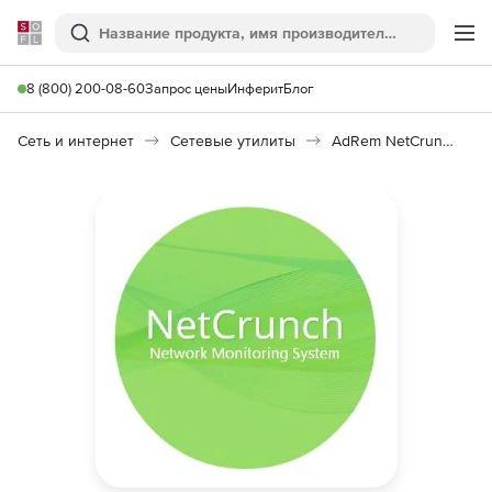
Softline
Поиск
Ме
8 (800) 200-08-60
Запрос цены
Инферит
Блог
Сеть и интернет
Сетевые утилиты
AdRem NetCrunch Monitoring System