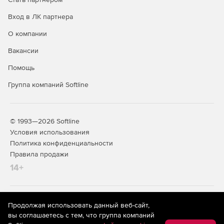
Вход в ЛК партнера
О компании
Вакансии
Помощь
Группа компаний Softline
© 1993—2026 Softline
Условия использования
Политика конфиденциальности
Правила продажи
14+
На информационном ресурсе store.softline.ru применяются
Продолжая использовать данный веб-сайт,
рекомендательные технологии
(информационные технологии
вы соглашаетесь с тем, что группа компаний
предоставления информации на основе сбора,