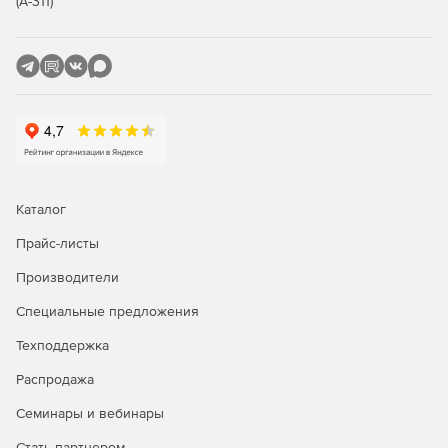
(А-311)
Полный пакет «все-в-одном» со всеми расширенными
функциями, необходимыми для управления большим
количеством контролируемых элементов.
Каталог
Прайс-листы
Производители
Специальные предложения
Техподдержка
Распродажа
Семинары и вебинары
Стать партнером