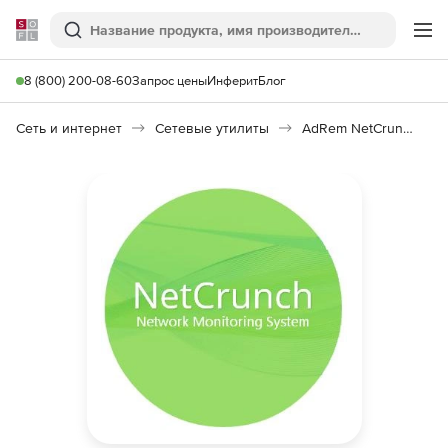
Softline
Поиск
Ме
8 (800) 200-08-60
Запрос цены
Инферит
Блог
Сеть и интернет
Сетевые утилиты
AdRem NetCrunch Monitoring System