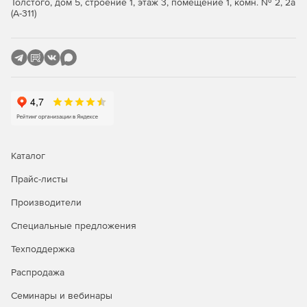
Толстого, дом 5, строение 1, этаж 3, помещение 1, комн. № 2, 2а
(А-311)
Полный пакет «все-в-одном» со всеми расширенными
функциями, необходимыми для управления большим
количеством контролируемых элементов.
Каталог
Прайс-листы
Производители
Специальные предложения
Техподдержка
Распродажа
Семинары и вебинары