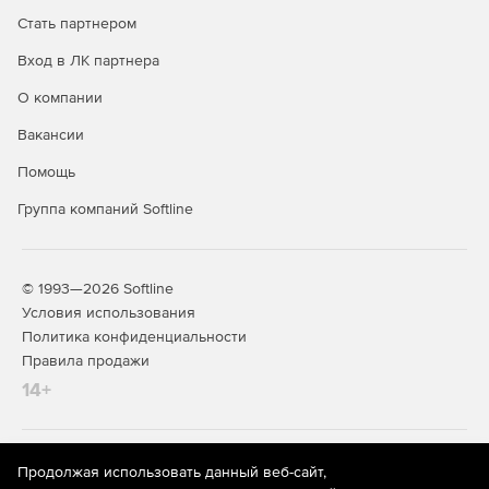
Стать партнером
Вход в ЛК партнера
О компании
Вакансии
Помощь
Группа компаний Softline
© 1993—2026 Softline
Условия использования
Политика конфиденциальности
Правила продажи
14+
На информационном ресурсе store.softline.ru применяются
Продолжая использовать данный веб-сайт,
рекомендательные технологии
(информационные технологии