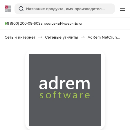
Softline
Поиск
Ме
8 (800) 200-08-60
Запрос цены
Инферит
Блог
Сеть и интернет
Сетевые утилиты
AdRem NetCrunch System Module