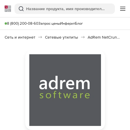
Softline
Поиск
Ме
8 (800) 200-08-60
Запрос цены
Инферит
Блог
Сеть и интернет
Сетевые утилиты
AdRem NetCrunch System Module