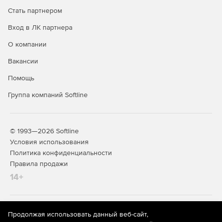
Стать партнером
Вход в ЛК партнера
О компании
Вакансии
Помощь
Группа компаний Softline
© 1993—2026 Softline
Условия использования
Политика конфиденциальности
Правила продажи
14+
На информационном ресурсе store.softline.ru применяются
Продолжая использовать данный веб-сайт,
рекомендательные технологии
(информационные технологии