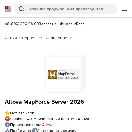
Softline
Поиск
Ме
8 (800) 200-08-60
Запрос цены
Инферит
Блог
Сеть и интернет
Серверное ПО
Altova MapForce Server 2026
Нет отзывов
Softline - Авторизованный партнер Altova
Производитель:
Altova
Прайс-лист
Скопировать ссылку