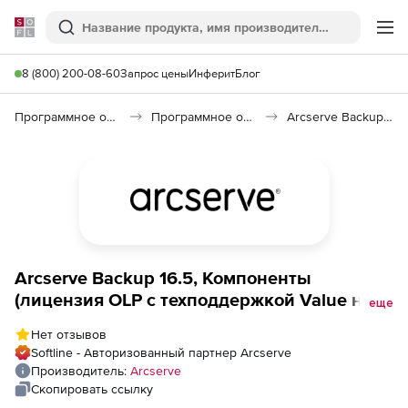
Softline
Поиск
Ме
8 (800) 200-08-60
Запрос цены
Инферит
Блог
Программное обеспечение для работы с файлами и дисками
Программное обеспечение для резервного копирования
Arcserve Backup 18.0
Arcserve Backup 16.5, Компоненты
(лицензия OLP с техподдержкой Value на 3
еще
года), Agent for Open Files on Windows
Нет отзывов
Softline - Авторизованный партнер Arcserve
Производитель:
Arcserve
Скопировать ссылку