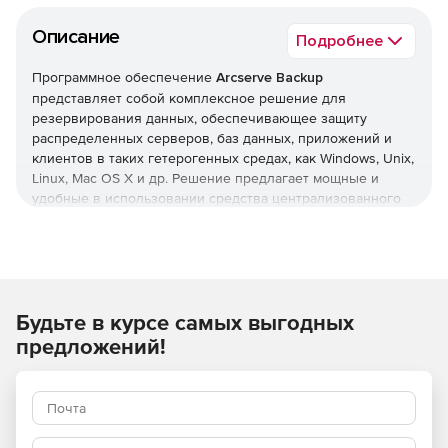
Описание
Подробнее
Программное обеспечение
Arcserve Backup
представляет собой комплексное решение для
резервирования данных, обеспечивающее защиту
распределенных серверов, баз данных, приложений и
клиентов в таких гетерогенных средах, как Windows, Unix,
Linux, Mac OS X и др. Решение предлагает мощные и
удобные в использовании средства централизованного
управления средой резервирования и управления
ресурсами хранения, инструмент генерации отчетов и
другие дополнительные функции, которые помогают
обеспечить высокую степень восстанавливаемости
данных. Arcserve Backup гарантирует целостность и
Будьте в курсе самых выгодных
доступность персональных данных, которые могут
находиться как на физических, так и на виртуальных
предложений!
серверах.
В Arcserve Backup реализована инновационная
технология резервного копирования D2D2T (с диска на
диск и на ленту), которая объединена с проверенными