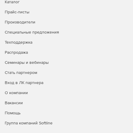
Каталог
Тестирование восстановления после отказа,
Прайс-листы
помогающее проверить возможность восстановления
Производители
с узла восстановления, чтобы удостовериться в его
успешности.
Специальные предложения
Архивация данных на жесткий диск, ленту и в облако
Техподдержка
для управления растущими объемами информации,
снижения нагрузки на физические ресурсы системы и
Распродажа
экономии затрат на IT-инфраструктуру.
Семинары и вебинары
Стать партнером
Вход в ЛК партнера
О компании
Вакансии
Помощь
Группа компаний Softline