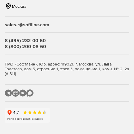
Оперативное резервное копирование с гранулярным
Москва
восстановлением, что упрощает защиту данных на
физических и виртуальных серверах и рабочих
станциях.
sales.r@softline.com
Инновационная дедупликация данных, мощное
управление ресурсами хранилищ, гибкая отчетность и
8 (495) 232-00-60
надежная защита информации в физических и
8 (800) 200-08-60
виртуальных средах.
Централизованное управление, позволяющее
ПАО «Софтлайн». Юр. адрес: 119021, г. Москва, ул. Льва
администраторам вести, изменять и контролировать
Толстого, дом 5, строение 1, этаж 3, помещение 1, комн. № 2, 2а
задания на резервное копирование и
(А-311)
восстановление, оповещения, каталоги,
лицензирование продуктов из одного места.
Сертифицированное по стандарту FIPS 256-битовое
шифрование AES 256 и аппаратное шифрование для
ленточного накопителя.
Автоматическое обнаружение и централизованный
менеджмент всех лицензии в системе для всех
компонентов приложения Arcserve Backup.