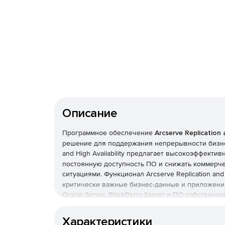
Описание
Программное обеспечение
Arcserve Replication a
решение для поддержания непрерывности бизнеса
and
High Availability предлагает высокоэффекти
постоянную доступность ПО и снижать коммерч
ситуациями. Функционал Arcserve Replication and
критически важные бизнес-данные и приложения, в
Oracle Server, BlackBerry Server и ПО собственно
Availability защищает серверы, данные и прилож
средах в дата-центрах и удаленных офисах, може
Характеристики