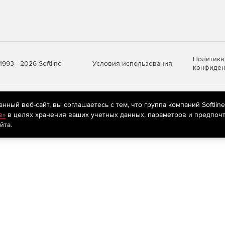
Политика
Условия использования
1993—2026 Softline
конфиден
яются
рекомендательные технологии
(информационные технологии п
ный веб-сайт, вы соглашаетесь с тем, что группа компаний Softlin
предпочтениям пользователей сети «Интернет», находящихся на те
e»
в целях хранения ваших учетных данных, параметров и предпочт
йта.