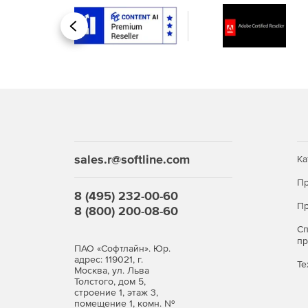
синхронизации. Это позволяет повышать уровен
вынужденного простоя и упрощать процесс соп
Назад
Масштабируемость и производительность
Решение спроектировано с учетом поддержки д
наборов данных. Реализованы возможности пос
платформ и полнофункционального интерфейса A
существующую среду. Поддержка процедур Roll Ou
sales.r@softline.com
Ка
Пр
8 (495) 232-00-60
Пр
8 (800) 200-08-60
С
п
ПАО «Софтлайн». Юр.
адрес: 119021, г.
Те
Москва, ул. Льва
Толстого, дом 5,
строение 1, этаж 3,
помещение 1, комн. №