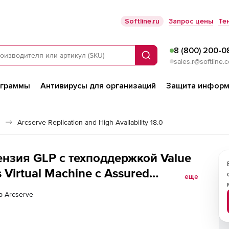
Softline.ru
Запрос цены
Те
8 (800) 200-0
Поиск
sales.r@softline.
ограммы
Антивирусы для организаций
Защита информ
ы
Arcserve Replication and High Availability 18.0
ицензия GLP с техподдержкой Value
 Virtual Machine с Assured
еще
р Arcserve