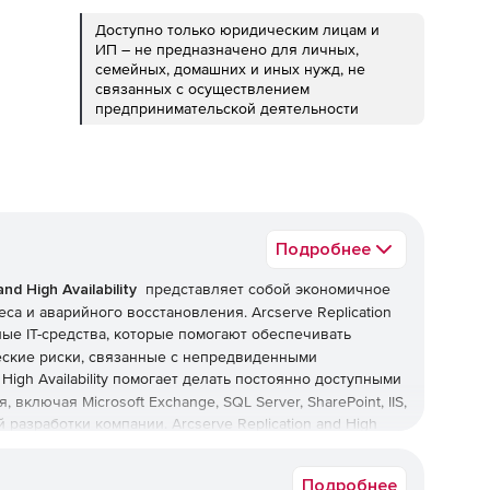
Доступно только юридическим лицам и
ИП – не предназначено для личных,
семейных, домашних и иных нужд, не
связанных с осуществлением
предпринимательской деятельности
Подробнее
nd High Availability
представляет собой экономичное
 и аварийного восстановления. Arcserve Replication
вные IT-средства, которые помогают обеспечивать
еские риски, связанные с непредвиденными
High Availability помогает делать постоянно доступными
ключая Microsoft Exchange, SQL Server, SharePoint, IIS,
й разработки компании. Arcserve Replication and
High
ения Windows, Linux и UNIX в физических и виртуальных
т устанавливаться автономно, в локальных сетях и
Подробнее