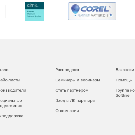
ь защиты, сводить к минимуму планируемое время
ровождения.
альнейшего роста инфраструктуры и обработки больших
ледующей локализации, поддержки 64-разрядных
PI, что позволяет обеспечить простоту интеграции в
t и Roll Back.
талог
Распродажа
Вакансии
айс-листы
Семинары и вебинары
Помощь
оизводители
Стать партнером
Группа к
Softline
пециальные
Вход в ЛК партнера
редложения
О компании
хподдержка