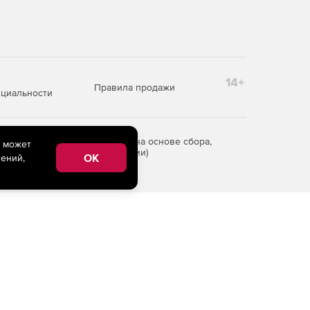
14+
Правила продажи
циальности
редоставления информации на основе сбора,
e может
рритории Российской Федерации)
OK
ений,