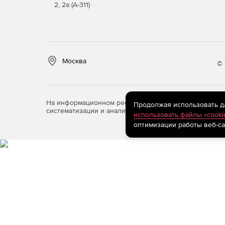
2, 2а (А-311)
Москва
© 
На информационном ресурсе store.softline.ru примен
Продолжая использовать дан
систематизации и анализа сведений, относящихся к 
использовать файлы «cooki
оптимизации работы веб-са