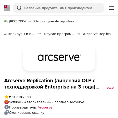
Softline
Поиск
Ме
8 (800) 200-08-60
Запрос цены
Инферит
Блог
Антивирусы и безопасность
Другие программы
Arcserve Replication and High Availability 18.0
Arcserve Replication (лицензия OLP с
техподдержкой Enterprise на 3 года),
еще
Версия для Linux Virtual Machine (5 ПК)
Нет отзывов
Softline - Авторизованный партнер Arcserve
Производитель:
Arcserve
Скопировать ссылку