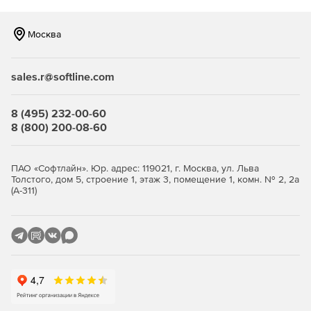
эксплуатационные расходы.
Москва
Функция Assured Recovery
Регулярная проверка процессов автоматического
sales.r@softline.com
аварийного восстановления сервера репликации без
вмешательства в работу производственных систем и
пользователей. Это позволяет убедиться в возможности
8 (495) 232-00-60
восстановления данных и готовности системы
8 (800) 200-08-60
противостоять различного рода угрозам.
Надежное аварийное восстановление
ПАО «Софтлайн». Юр. адрес: 119021, г. Москва, ул. Льва
Толстого, дом 5, строение 1, этаж 3, помещение 1, комн. № 2, 2а
(А-311)
Поддержка сертифицированного на соответствие
стандарту FIPS алгоритма шифрования AES 256, а также
аппаратного шифрования для ленточных накопителей.
Это обеспечивает эффективную защиту данных, которые
хранятся вне компании и предназначаются для
аварийного восстановления.
Тестирование пропускной способности