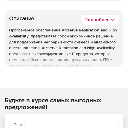
Описание
Подробнее
Программное обеспечение
Arcserve Replication and High
Availability
представляет собой экономичное решение
для поддержания непрерывности бизнеса и аварийного
восстановления. Arcserve Replication and
High Availability
предлагает высокоэффективные IT-средства, которые
помогают обеспечивать постоянную доступность ПО и
снижать коммерческие риски, связанные с
непредвиденными ситуациями. Функционал
Arcserve Replication and
High Availability помогает делать
постоянно доступными критически важные бизнес-
данные и приложения, включая Microsoft Exchange, SQL
Server, SharePoint, IIS, Oracle Server, BlackBerry Server и ПО
Будьте в курсе самых выгодных
собственной разработки компании. Arcserve Replication
and
High Availability защищает серверы, данные и
предложений!
приложения Windows, Linux и UNIX в физических и
виртуальных средах в дата-центрах и удаленных офисах,
может устанавливаться автономно, в локальных сетях и