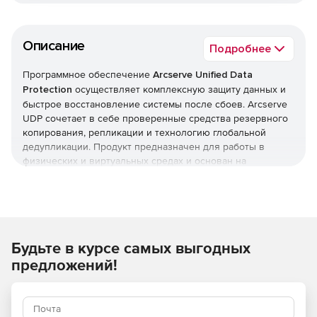
Описание
Подробнее
Программное обеспечение
Arcserve Unified Data
Protection
осуществляет комплексную защиту данных и
быстрое восстановление системы после сбоев. Arcserve
UDP сочетает в себе проверенные средства резервного
копирования, репликации и технологию глобальной
дедупликации. Продукт предназначен для работы в
физических и виртуальных средах и основан на
унифицированной архитектуре нового поколения,
обеспечивающей невероятную простоту развертывания,
управления и использования.
Arcserve Unified Data Protection позволяет
Будьте в курсе самых выгодных
масштабировать IT-среды локально или с использованием
облачных технологий. Решение оперативно
предложений!
восстанавливает систему после сбоев и проводит
поставарийное тестирование критически важных для
работы компании систем, приложений и данных, что
позволяет минимизировать время простоя. Тестирование