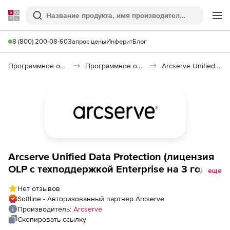
Softline
Поиск
Ме
8 (800) 200-08-60
Запрос цены
Инферит
Блог
Программное обеспечение для работы с файлами и дисками
Программное обеспечение для резервного копирования
Arcserve Unified Data Protection 7.0
Arcserve Unified Data Protection (лицензия
OLP с техподдержкой Enterprise на 3 года),
еще
Версия Advanced (SOCKET)
Нет отзывов
Softline - Авторизованный партнер Arcserve
Производитель:
Arcserve
Скопировать ссылку