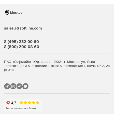
Всестороннее поставарийное тестирование с
Москва
возможностью автоматизированного запуска.
Миграция образов дисков на ленточные носители, а
sales.r@softline.com
также гранулярное восстановление с дисковых и
ленточных носителей.
8 (495) 232-00-60
Защита данных в локальной сети организации и
8 (800) 200-08-60
облачных хранилищах.
Наличие интуитивно понятного интерфейса.
ПАО «Софтлайн». Юр. адрес: 119021, г. Москва, ул. Льва
Толстого, дом 5, строение 1, этаж 3, помещение 1, комн. № 2, 2а
(А-311)
Версии Arcserve Unified Data Protection:
Standard Edition
– редакция включает базовый набор
функций, обеспечивает копирование на уровне
снапшотов и образов файловых серверов с
возможностью миграции на ленту, поддерживает
глобальную дедупликацию и интегрированную
репликацию. Standard Edition позволяет создавать
резервные копии физических серверов в виде