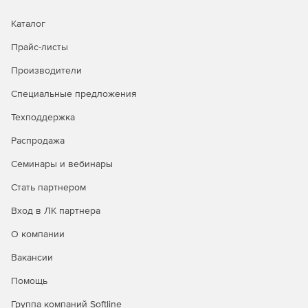
виртуальных машин и производить безагентное
резервное копирование для VMware и Hyper-V.
Каталог
Прайс-листы
Advanced Edition
– расширенная версия Arcserve
UDP, разрешающая копирование на уровне отдельных
Производители
файлов и приложений и поддерживающая Microsoft
Exchange и Microsoft SQL.
Специальные предложения
Техподдержка
Premium Edition
– редакция предусматривает
копирование на уровне отдельных файлов с
Распродажа
последующей миграцией на ленту в дополнение к
возможностям Standard и Advanced. Версия Premium
Семинары и вебинары
Edition совместима с различными операционными
Стать партнером
системами и серверами приложений, обеспечивает
работу с NDMP NAS, ленточными библиотеками SAN и
Вход в ЛК партнера
многостриммерными ленточными библиотеками.
Продукт осуществляет репликацию данных на уровне
О компании
файлов для физических и виртуальных серверов
Windows.
Вакансии
Помощь
Premium Plus Edition
– версия дополнительно
включает возможность репликации данных
Группа компаний Softline