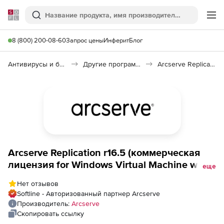
Softline
Поиск
Ме
8 (800) 200-08-60
Запрос цены
Инферит
Блог
Антивирусы и безопасность
Другие программы
Arcserve Replication and High Availability 18.0
Arcserve Replication r16.5 (коммерческая
лицензия for Windows Virtual Machine with
еще
Assured Recovery), 5 Pack с техподдержкой
Нет отзывов
Enterprise на 1 год
Softline - Авторизованный партнер Arcserve
Производитель:
Arcserve
Скопировать ссылку