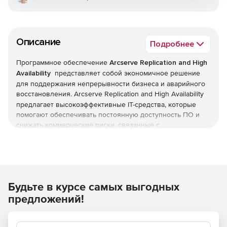
Описание
Подробнее
Программное обеспечение
Arcserve Replication and High
Availability
представляет собой экономичное решение
для поддержания непрерывности бизнеса и аварийного
восстановления. Arcserve Replication and
High Availability
предлагает высокоэффективные IT-средства, которые
помогают обеспечивать постоянную доступность ПО и
снижать коммерческие риски, связанные с
непредвиденными ситуациями. Функционал
Arcserve Replication and
High Availability помогает делать
постоянно доступными критически важные бизнес-
данные и приложения, включая Microsoft Exchange, SQL
Server, SharePoint, IIS, Oracle Server, BlackBerry Server и ПО
Будьте в курсе самых выгодных
собственной разработки компании. Arcserve Replication
and
High Availability защищает серверы, данные и
предложений!
приложения Windows, Linux и UNIX в физических и
виртуальных средах в дата-центрах и удаленных офисах,