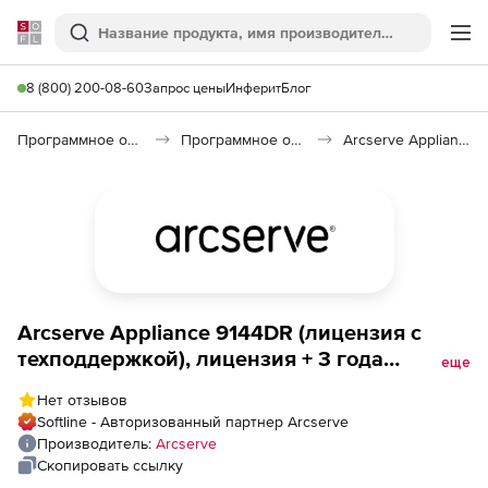
Softline
Поиск
Ме
8 (800) 200-08-60
Запрос цены
Инферит
Блог
Программное обеспечение для работы с файлами и дисками
Программное обеспечение для резервного копирования
Arcserve Appliances
Arcserve Appliance 9144DR (лицензия с
техподдержкой), лицензия + 3 года
еще
техподдержки Platinum
Нет отзывов
Softline - Авторизованный партнер Arcserve
Производитель:
Arcserve
Скопировать ссылку