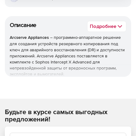
Описание
Подробнее
Arcserve Appliances
– программно-аппаратное решение
для создания устройств резервного копирования под
ключ для аварийного восстановления (DR) и доступности
приложений. Arcserve Appliances поставляется в
комплекте с Sophos Intercept X Advanced для
непревзойденной защиты от вредоносных программ,
эксплойтов и вымогателей.
Оснащенные отмеченным наградами программным
обеспечением Arcserve Unified Data Protection (UDP) и
Sophos Intercept X Advanced, устройства Arcserve
Appliances сочетают в себе дедуплицированное
Будьте в курсе самых выгодных
хранилище с ускоренной флэш-памятью, надежную
обработку серверов и высокоскоростные сети с
предложений!
проверенными технологиями предотвращения угроз,
аппаратным и облачным сервисами с избыточным
резервированием для копирования, безопасности,