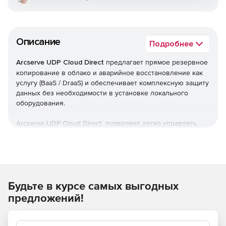
Описание
Подробнее
Arcserve UDP Cloud Direct
предлагает прямое резервное
копирование в облако и аварийное восстановление как
услугу (BaaS / DraaS) и обеспечивает комплексную защиту
данных без необходимости в установке локального
оборудования.
Arcserve UDP Cloud Direct позволяет легко управлять
резервным копированием и аварийным
восстановлением, а также восстанавливать соглашения
об уровне обслуживания (SLA) из одного простого веб-
интерфейса. Облачная система Arcserve, специально
разработанная для обеспечения бесперебойной работы
Будьте в курсе самых выгодных
предприятий, обеспечивает простую настройку и
управление, а также обладает лучшими в отрасли
предложений!
скоростями резервного копирования и 100%-
возможностью восстановления.