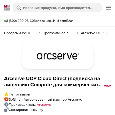
Softline
Поиск
Ме
8 (800) 200-08-60
Запрос цены
Инферит
Блог
Программное обеспечение для работы с файлами и дисками
Программное обеспечение для резервного копирования
Arcserve UDP Cloud Direct
Arcserve UDP Cloud Direct (подписка на
лицензию Compute для коммерческих
еще
учреждений), на 1 год. Количество GB
Нет отзывов
Softline - Авторизованный партнер Arcserve
Производитель:
Arcserve
Скопировать ссылку