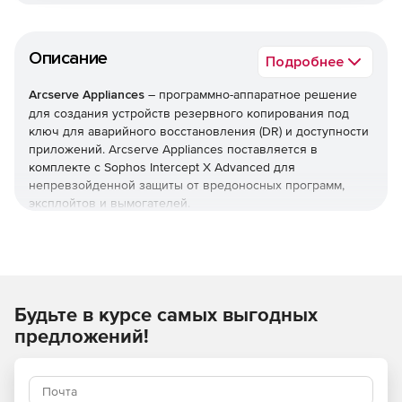
Описание
Подробнее
Arcserve Appliances
– программно-аппаратное решение
для создания устройств резервного копирования под
ключ для аварийного восстановления (DR) и доступности
приложений. Arcserve Appliances поставляется в
комплекте с Sophos Intercept X Advanced для
непревзойденной защиты от вредоносных программ,
эксплойтов и вымогателей.
Оснащенные отмеченным наградами программным
обеспечением Arcserve Unified Data Protection (UDP) и
Sophos Intercept X Advanced, устройства Arcserve
Appliances сочетают в себе дедуплицированное
Будьте в курсе самых выгодных
хранилище с ускоренной флэш-памятью, надежную
обработку серверов и высокоскоростные сети с
предложений!
проверенными технологиями предотвращения угроз,
аппаратным и облачным сервисами с избыточным
резервированием для копирования, безопасности,
аварийного восстановления и доступности приложений.