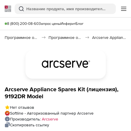
Softline
Поиск
Ме
8 (800) 200-08-60
Запрос цены
Инферит
Блог
Программное обеспечение для работы с файлами и дисками
Программное обеспечение для резервного копирования
Arcserve Appliances
Arcserve Appliance Spares Kit (лицензия),
9192DR Model
Нет отзывов
Softline - Авторизованный партнер Arcserve
Производитель:
Arcserve
Скопировать ссылку