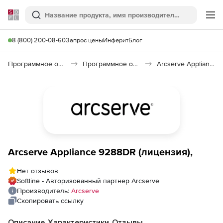
Softline
Поиск
Ме
8 (800) 200-08-60
Запрос цены
Инферит
Блог
Программное обеспечение для работы с файлами и дисками
Программное обеспечение для резервного копирования
Arcserve Appliances
Arcserve Appliance 9288DR (лицензия),
Нет отзывов
Softline - Авторизованный партнер Arcserve
Производитель:
Arcserve
Скопировать ссылку
Описание
Характеристики
Отзывы