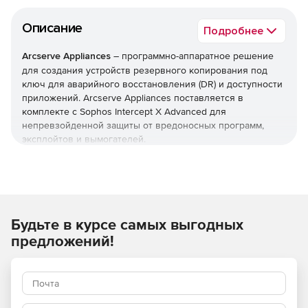
Описание
Подробнее
Arcserve Appliances
– программно-аппаратное решение
для создания устройств резервного копирования под
ключ для аварийного восстановления (DR) и доступности
приложений. Arcserve Appliances поставляется в
комплекте с Sophos Intercept X Advanced для
непревзойденной защиты от вредоносных программ,
эксплойтов и вымогателей.
Оснащенные отмеченным наградами программным
обеспечением Arcserve Unified Data Protection (UDP) и
Sophos Intercept X Advanced, устройства Arcserve
Appliances сочетают в себе дедуплицированное
Будьте в курсе самых выгодных
хранилище с ускоренной флэш-памятью, надежную
обработку серверов и высокоскоростные сети с
предложений!
проверенными технологиями предотвращения угроз,
аппаратным и облачным сервисами с избыточным
резервированием для копирования, безопасности,
аварийного восстановления и доступности приложений.