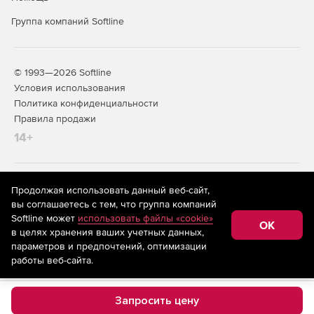
Premium Plus Edition
– версия дополнительно
включает возможность репликации данных
Группа компаний Softline
различных приложений и создания систем высокой
доступности.
Workstation Edition
– только для рабочих станций.
© 1993—2026 Softline
Условия использования
Essential Edition
– только для Windows Essential и
Политика конфиденциальности
VMware Essential и Essential Plus.
Правила продажи
14+
Техническое описание продукта
На информационном ресурсе store.softline.ru применяются
Краткое описание решения
Продолжая использовать данный веб-сайт,
рекомендательные технологии
(информационные технологии
вы соглашаетесь с тем, что группа компаний
предоставления информации на основе сбора,
Знакомство с системой
Softline может
использовать файлы «cookie»
систематизации и анализа сведений, относящихся к
OK
в целях хранения ваших учетных данных,
предпочтениям пользователей сети «Интернет»,
находящихся на территории Российской Федерации)
параметров и предпочтений, оптимизации
работы веб-сайта.
Запросить цену