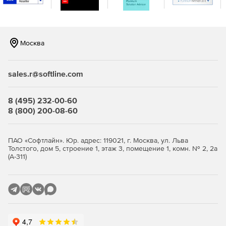
Развертывание системы на нескольких физических и
виртуальных платформах.
Всестороннее поставарийное тестирование с
Москва
возможностью автоматизированного запуска.
Миграция образов дисков на ленточные носители, а
sales.r@softline.com
также гранулярное восстановление с дисковых и
ленточных носителей.
8 (495) 232-00-60
Защита данных в локальной сети организации и
8 (800) 200-08-60
облачных хранилищах.
Наличие интуитивно понятного интерфейса.
ПАО «Софтлайн». Юр. адрес: 119021, г. Москва, ул. Льва
Толстого, дом 5, строение 1, этаж 3, помещение 1, комн. № 2, 2а
(А-311)
Версии Arcserve Unified Data Protection:
Standard Edition
– редакция включает базовый набор
функций, обеспечивает копирование на уровне
снапшотов и образов файловых серверов с
возможностью миграции на ленту, поддерживает
глобальную дедупликацию и интегрированную