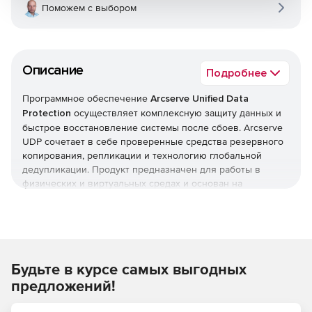
Поможем с выбором
Описание
Подробнее
Программное обеспечение
Arcserve Unified Data
Protection
осуществляет комплексную защиту данных и
быстрое восстановление системы после сбоев. Arcserve
UDP сочетает в себе проверенные средства резервного
копирования, репликации и технологию глобальной
дедупликации. Продукт предназначен для работы в
физических и виртуальных средах и основан на
унифицированной архитектуре нового поколения,
обеспечивающей невероятную простоту развертывания,
управления и использования.
Arcserve Unified Data Protection позволяет
Будьте в курсе самых выгодных
масштабировать IT-среды локально или с использованием
облачных технологий. Решение оперативно
предложений!
восстанавливает систему после сбоев и проводит
поставарийное тестирование критически важных для