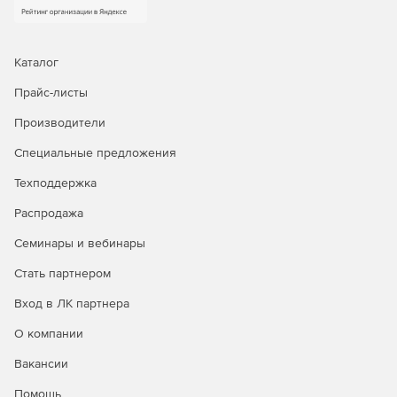
репликацию. Standard Edition позволяет создавать
резервные копии физических серверов в виде
виртуальных машин и производить безагентное
резервное копирование для VMware и Hyper-V.
Каталог
Прайс-листы
Advanced Edition
– расширенная версия Arcserve
UDP, разрешающая копирование на уровне отдельных
Производители
файлов и приложений и поддерживающая Microsoft
Exchange и Microsoft SQL.
Специальные предложения
Техподдержка
Premium Edition
– редакция предусматривает
копирование на уровне отдельных файлов с
Распродажа
последующей миграцией на ленту в дополнение к
возможностям Standard и Advanced. Версия Premium
Семинары и вебинары
Edition совместима с различными операционными
Стать партнером
системами и серверами приложений, обеспечивает
работу с NDMP NAS, ленточными библиотеками SAN и
Вход в ЛК партнера
многостриммерными ленточными библиотеками.
Продукт осуществляет репликацию данных на уровне
О компании
файлов для физических и виртуальных серверов
Windows.
Вакансии
Помощь