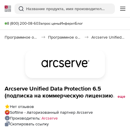
Softline
Поиск
Ме
8 (800) 200-08-60
Запрос цены
Инферит
Блог
Программное обеспечение для работы с файлами и дисками
Программное обеспечение для резервного копирования
Arcserve Unified Data Protection 7.0
Arcserve Unified Data Protection 6.5
(подписка на коммерческую лицензию
еще
Office 365 на 1 год), 50 пользователей
Нет отзывов
Softline - Авторизованный партнер Arcserve
Производитель:
Arcserve
Скопировать ссылку